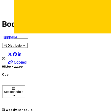
Body Time Sibiu
Deutsch
Turnhalle
Distribuie
Copied!
08:00 - 22:00
Open
See schedule
Weekly Schedule