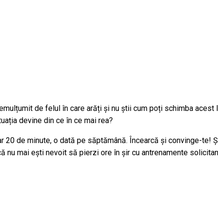
nemulțumit de felul în care arăți și nu știi cum poți schimba aces
tuația devine din ce în ce mai rea?
oar 20 de minute, o dată pe săptămână. Încearcă și convinge-te! Șe
 nu mai ești nevoit să pierzi ore în șir cu antrenamente solicitan