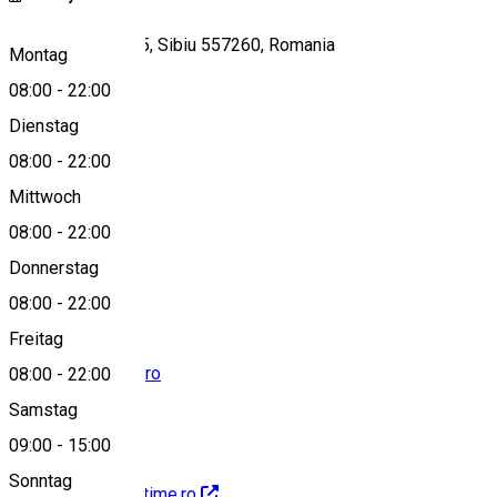
Strada Rahovei 65, Sibiu 557260, Romania
Montag
08:00
-
22:00
Dienstag
View on map
08:00
-
22:00
Mittwoch
08:00
-
22:00
0748846485
Donnerstag
08:00
-
22:00
Freitag
sibiu@body-time.ro
08:00
-
22:00
Samstag
09:00
-
15:00
Sonntag
http://www.body-time.ro