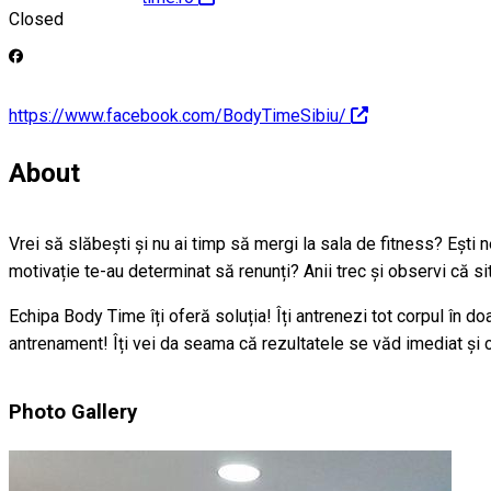
Closed
https://www.facebook.com/BodyTimeSibiu/
About
Vrei să slăbești și nu ai timp să mergi la sala de fitness? Ești 
motivație te-au determinat să renunți? Anii trec și observi că si
Echipa Body Time îți oferă soluția! Îți antrenezi tot corpul în d
antrenament! Îți vei da seama că rezultatele se văd imediat și că
Photo Gallery