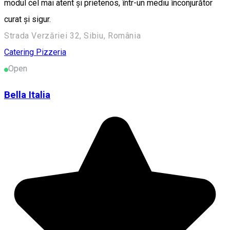
modul cel mai atent și prietenos, într-un mediu înconjurător
curat și sigur.
Strada Verzăriei 32, Sibiu, România
Catering
Pizzeria
Open
Bella Italia