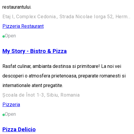
restaurantului.
Etaj I, Complex Cedonia., Strada Nicolae Iorga 52, Hermannstadt, Romania, 550361
Pizzeria
Restaurant
Open
My Story - Bistro & Pizza
Rasfat culinar, ambianta destinsa si primitoare! La noi vei
descoperi o atmosfera prietenoasa, preparate romanesti si
internationale atent pregatite.
Școala de Înot 1-3, Sibiu, Romania
Pizzeria
Open
Pizza Delicio