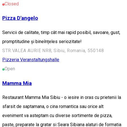
Closed
Pizza D'angelo
Servicii de calitate, timp cât mai rapid posibil, savoare, gust,
promptitudine și bineînțeles seriozitate!
STR.VALEA AURIE NR8, Sibiu, Romania, 550148
Pizzeria
Veranstaltungshalle
Open
Mamma Mia
Restaurant Mamma Mia Sibiu - o iesire in oras cu prietenii la
sfarsit de saptamana, o cina romantica sau orice alt
eveniment va asteptam cu diverse sortimente de pizza,
paste, preparate la gratar si Seara Sibiana alaturi de formatia