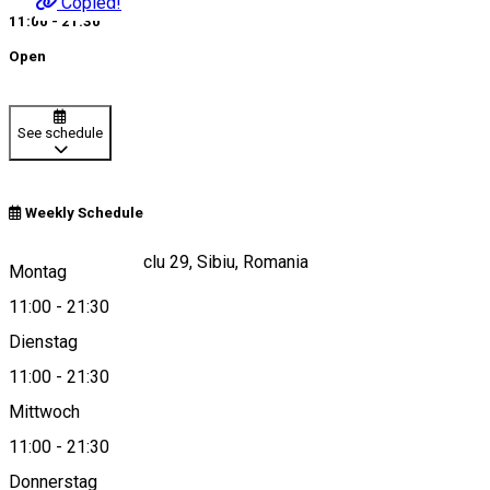
Copied!
11:00 - 21:30
Open
See schedule
Weekly Schedule
Strada Nicolae Teclu 29, Sibiu, Romania
Montag
11:00
-
21:30
Dienstag
View on map
11:00
-
21:30
Mittwoch
11:00
-
21:30
0749813776
Donnerstag