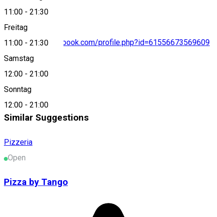
11:00
-
21:30
Freitag
https://www.facebook.com/profile.php?id=61556673569609
11:00
-
21:30
Samstag
12:00
-
21:00
About
Sonntag
12:00
-
21:00
Similar Suggestions
Pizzeria
Open
Pizza by Tango