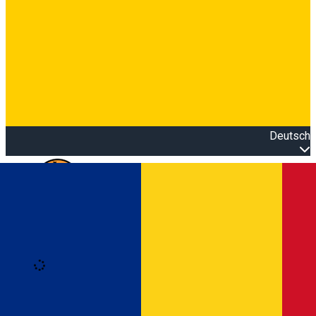
Deutsch
Open main menu
Loading
Anmeldung
Anmelden