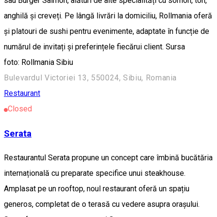
sau Burger Salmon, alături de alte specialități cu somon, ton,
anghilă și creveți. Pe lângă livrări la domiciliu, Rollmania oferă
și platouri de sushi pentru evenimente, adaptate în funcție de
numărul de invitați și preferințele fiecărui client. Sursa
foto: Rollmania Sibiu
Bulevardul Victoriei 13, 550024, Sibiu, Romania
Restaurant
Closed
Serata
Restaurantul Serata propune un concept care îmbină bucătăria
internațională cu preparate specifice unui steakhouse.
Amplasat pe un rooftop, noul restaurant oferă un spațiu
generos, completat de o terasă cu vedere asupra orașului.