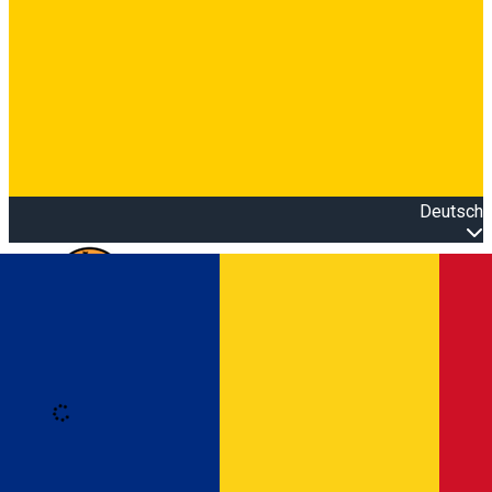
Deutsch
Open main menu
Loading
Anmeldung
Anmelden