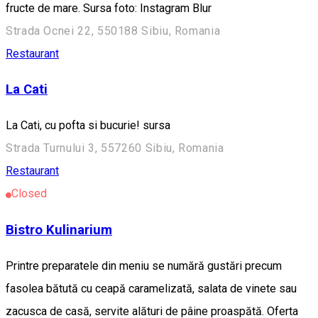
fructe de mare. Sursa foto: Instagram Blur
Strada Ocnei 22, 550188 Sibiu, Romania
Restaurant
La Cati
La Cati, cu pofta si bucurie! sursa
Strada Turnului 3, 557260 Sibiu, Romania
Restaurant
Closed
Bistro Kulinarium
Printre preparatele din meniu se numără gustări precum
fasolea bătută cu ceapă caramelizată, salata de vinete sau
zacusca de casă, servite alături de pâine proaspătă. Oferta