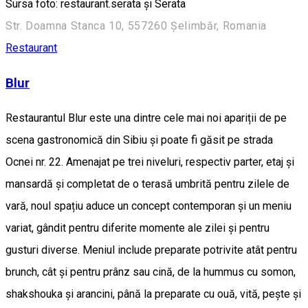
Sursa foto: restaurant.serata și Serata
Str. Doamna Stanca 10, 557260 Șelimbăr, Romania
Restaurant
Blur
Restaurantul Blur este una dintre cele mai noi apariții de pe
scena gastronomică din Sibiu și poate fi găsit pe strada
Ocnei nr. 22. Amenajat pe trei niveluri, respectiv parter, etaj și
mansardă și completat de o terasă umbrită pentru zilele de
vară, noul spațiu aduce un concept contemporan și un meniu
variat, gândit pentru diferite momente ale zilei și pentru
gusturi diverse. Meniul include preparate potrivite atât pentru
brunch, cât și pentru prânz sau cină, de la hummus cu somon,
shakshouka și arancini, până la preparate cu ouă, vită, pește și