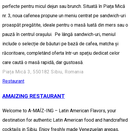
perfecte pentru micul dejun sau brunch. Situată în Piața Mică
nr. 3, noua cafenea propune un meniu centrat pe sandwich-uri
proaspăt pregătite, ideale pentru o masă luată din mers sau o
pauză în centrul orașului. Pe lângă sandwich-uri, meniul
include o selecție de băuturi pe bază de cafea, matcha și
răcoritoare, completând oferta într-un spațiu dedicat celor
care caută o masă rapidă, dar gustoasă.
Piața Mică 3, 550182 Sibiu, Romania
Restaurant
AMAIZING RESTAURANT
Welcome to A-MAÍZ-ING – Latin American Flavors, your
destination for authentic Latin American food and handcrafted
cocktails in Sibiu. Enjoy freshly made Venezuelan arepas,