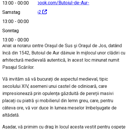
https://www.facebook.com/Butoiul-de-Aur-
13:00
-
00:00
117711928019462
Samstag
13:00
-
00:00
About
Sonntag
13:00
-
00:00
Aflat la hotarul dintre Oraşul de Sus şi Oraşul de Jos, datând
încă din 1542, Butoiul de Aur dăinuie în mijlocul unor clădiri cu
arhitectură medievală autentică, în acest loc minunat numit
Pasajul Scărilor.
Vă invităm să vă bucurați de aspectul medieval, tipic
secolului XIV, asemeni unui castel de odinioară, care
impresionează prin opulența găzduită de pereții masivi
placați cu piatră și mobilierul din lemn greu, care, pentru
câteva ore, vă vor duce în lumea meselor îmbelșugate de
altădată.
Așadar, vă primim cu drag în locul acesta vestit pentru ospeţe