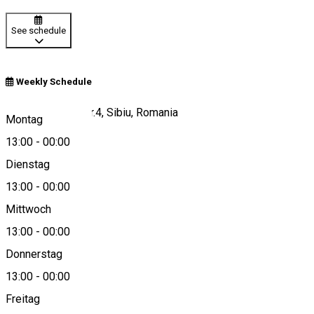
See schedule
Weekly Schedule
Pasajul Scărilor nr.4, Sibiu, Romania
Montag
13:00
-
00:00
Dienstag
View on map
13:00
-
00:00
Mittwoch
13:00
-
00:00
0747 174 584
Donnerstag
13:00
-
00:00
Freitag