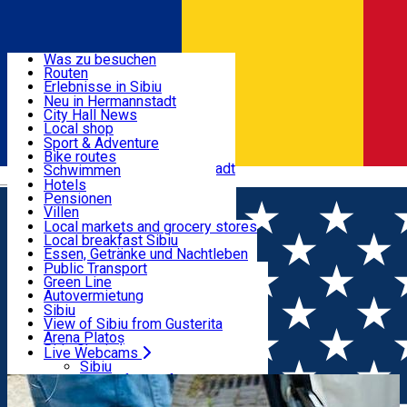
Entdecke
Was zu besuchen
Routen
Nützliche informationen
Erlebnisse in Sibiu
Podcast
Neu in Hermannstadt
Kultur
City Hall News
Aktivitäten & Abenteuer
Museen
Local shop
Kirchen
Sibiu Handwerker
Sport & Adventure
Parks, Zoo
Sibiul Verde
Bike routes
Unterkunft
Im Umkreis von Hermannstadt
Public services
Schwimmen
Română
Bildung
Reiten
Hotels
Wie komme ich nach Sibiu?
Fitnessstudio
Pensionen
Essen, Getränke & Nachtleben
Touristeninfo
Loc de joacă indoor
Villen
Reiseführer
Loc de joacă outdoor
Hostels
Local markets and grocery stores
Guided tours
Ski
Motels
Local breakfast Sibiu
Transport & Parken
Local publication
Eislaufen
Camping
Essen, Getränke und Nachtleben
Schönheitssalon
Yoga
Zimmer zu vermieten
Pizza
Public Transport
Wohnungen
Fast Food
Green Line
Live Webcams
Unterkunft außerhalb von Sibiu
Kaffeestube
Autovermietung
Konditorei
Fahrad verleih
Sibiu
Pub, Bar
Scooter rentals
View of Sibiu from Gusterita
Nachtclubs
Taxi
Arena Platoș
Bäckerei
Ride Sharing
Live Webcams
Home
Cafe
Cafe Wien
Park-Tickets
Sibiu
Parkplätze
View of Sibiu from Gusterita
Ladestationen für Elektrofahrzeuge
Arena Platoș