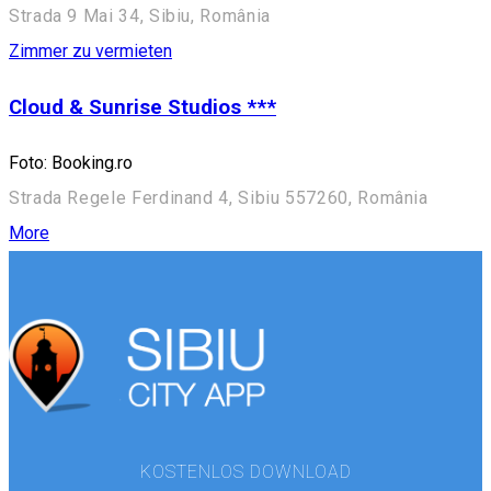
Strada 9 Mai 34, Sibiu, România
Zimmer zu vermieten
Cloud & Sunrise Studios ***
Foto: Booking.ro
Strada Regele Ferdinand 4, Sibiu 557260, România
More
KOSTENLOS DOWNLOAD