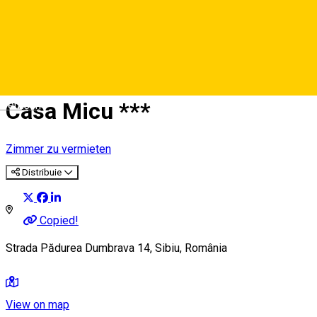
Casa Micu ***
Deutsch
Zimmer zu vermieten
Distribuie
Copied!
Strada Pădurea Dumbrava 14, Sibiu, România
View on map