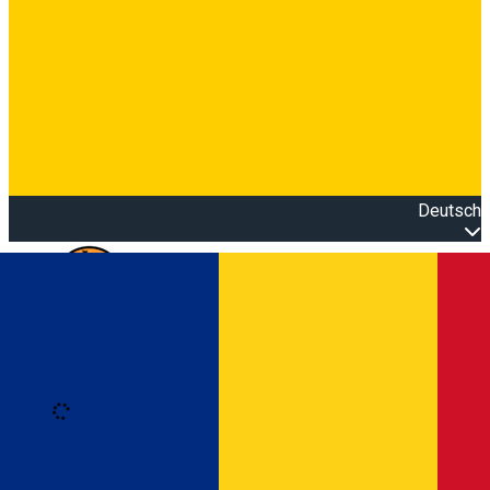
Deutsch
Open main menu
Loading
Anmeldung
Anmelden