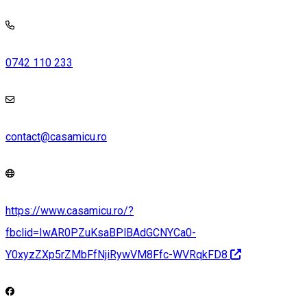
0742 110 233
contact@casamicu.ro
https://www.casamicu.ro/?
fbclid=IwAR0PZuKsaBPlBAdGCNYCa0-
Y0xyzZXp5rZMbFfNjiRywVM8Ffc-WVRqkFD8