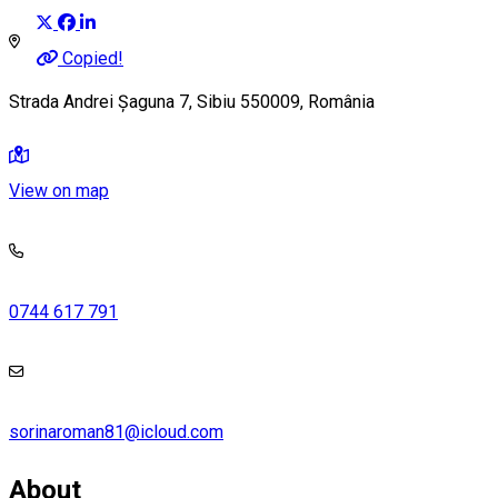
Copied!
Strada Andrei Șaguna 7, Sibiu 550009, România
View on map
0744 617 791
sorinaroman81@icloud.com
About