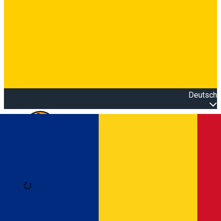
Deutsch
Open main menu
Loading
Anmeldung
Anmelden