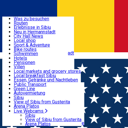
Entdecke
Was zu besuchen
Routen
Nützliche informationen
Erlebnisse in Sibiu
Podcast
Neu in Hermannstadt
Kultur
City Hall News
Aktivitäten & Abenteuer
Museen
Local shop
Kirchen
Sibiu Handwerker
Sport & Adventure
Parks, Zoo
Sibiul Verde
Bike routes
Unterkunft
Im Umkreis von Hermannstadt
Public services
Schwimmen
Română
Bildung
Reiten
Hotels
Wie komme ich nach Sibiu?
Fitnessstudio
Pensionen
Essen, Getränke & Nachtleben
Touristeninfo
Loc de joacă indoor
Villen
Reiseführer
Loc de joacă outdoor
Hostels
Local markets and grocery stores
Guided tours
Ski
Motels
Local breakfast Sibiu
Transport & Parken
Local publication
Eislaufen
Camping
Essen, Getränke und Nachtleben
Schönheitssalon
Yoga
Zimmer zu vermieten
Pizza
Public Transport
Wohnungen
Fast Food
Green Line
Live Webcams
Unterkunft außerhalb von Sibiu
Kaffeestube
Autovermietung
Konditorei
Fahrad verleih
Sibiu
Pub, Bar
Scooter rentals
View of Sibiu from Gusterita
Nachtclubs
Taxi
Arena Platoș
Bäckerei
Ride Sharing
Live Webcams
Home
Informationszentrum
Park-Tickets
Sibiu
Parkplätze
View of Sibiu from Gusterita
Touristeninformationszentrum - Sibiu, das historische
Ladestationen für Elektrofahrzeuge
Arena Platoș