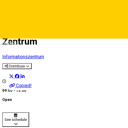
Touristeninformationszentru
- Sibiu, das historische
Zentrum
Deutsch
Informationszentrum
Distribuie
Copied!
09:00 - 13:00
Open
See schedule