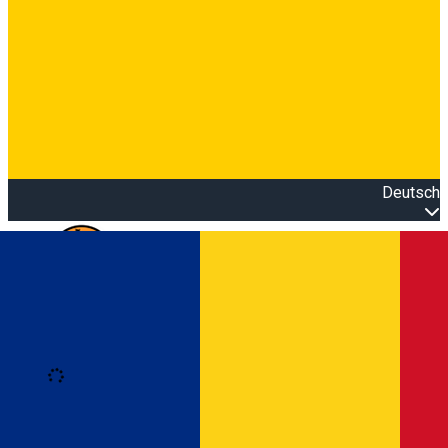
Deutsch
Open main menu
Loading
Anmeldung
Anmelden