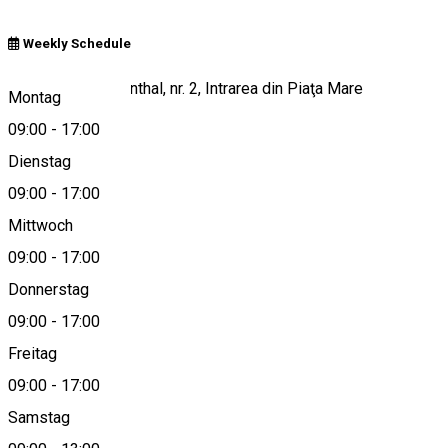
Weekly Schedule
Str. Samuel Brukenthal, nr. 2, Intrarea din Piaţa Mare
Montag
09:00
-
17:00
Dienstag
View on map
09:00
-
17:00
Mittwoch
09:00
-
17:00
0269208913
Donnerstag
09:00
-
17:00
Freitag
turism@sibiu.ro
09:00
-
17:00
Samstag