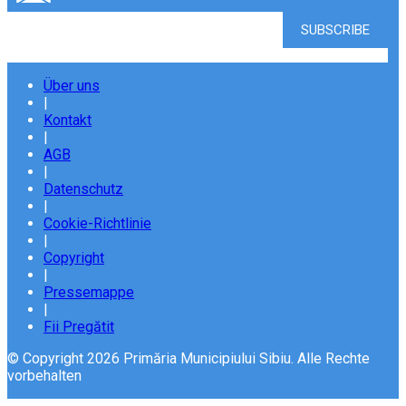
Über uns
|
Kontakt
|
AGB
|
Datenschutz
|
Cookie-Richtlinie
|
Copyright
|
Pressemappe
|
Fii Pregătit
© Copyright 2026 Primăria Municipiului Sibiu. Alle Rechte
vorbehalten