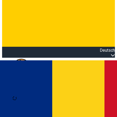
Deutsch
Open main menu
Loading
Anmeldung
Anmelden