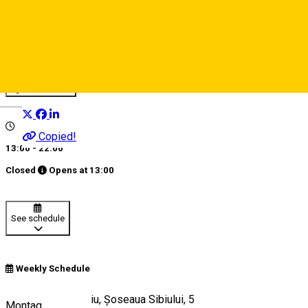
Cineplexx Sibiu
Kino
Distribuie
Deutsch
Copied!
13:00 - 22:00
Closed
Opens at
13:00
See schedule
Weekly Schedule
Shopping City Sibiu, Șoseaua Sibiului, 5
Montag