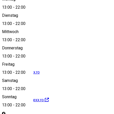
13:00
-
22:00
Dienstag
View on map
13:00
-
22:00
Mittwoch
13:00
-
22:00
+40 376400101
Donnerstag
13:00
-
22:00
Freitag
cinema@cineplexx.ro
13:00
-
22:00
Samstag
13:00
-
22:00
Sonntag
http://www.cineplexx.ro
13:00
-
22:00