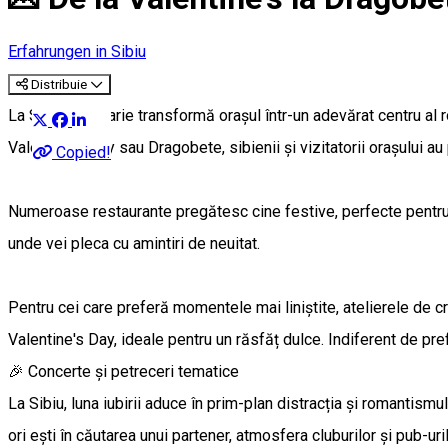
Erfahrungen in Sibiu
Distribuie
La Sibiu, februarie transformă orașul într-un adevărat centru al r
Valentine's Day sau Dragobete, sibienii și vizitatorii orașului au
Copied!
Numeroase restaurante pregătesc cine festive, perfecte pentru a 
unde vei pleca cu amintiri de neuitat.
Pentru cei care preferă momentele mai liniștite, atelierele de cre
Valentine's Day, ideale pentru un răsfăț dulce. Indiferent de pre
🎉 Concerte și petreceri tematice
La Sibiu, luna iubirii aduce în prim-plan distracția și romantism
ori ești în căutarea unui partener, atmosfera cluburilor și pub-uril