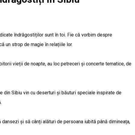
dicate îndrăgostiților sunt în toi. Fie că vorbim despre
ă un strop de magie în relațiile lor.
torii vieții de noapte, au loc petreceri și concerte tematice, de
le din Sibiu vin cu deserturi și băuturi speciale inspirate de
.
să dansezi și să cânți alături de persoana iubită până dimineața,