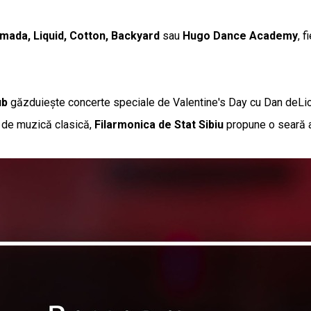
mada, Liquid, Cotton, Backyard
sau
Hugo Dance Academy
, 
ub
găzduiește concerte speciale de Valentine's Day cu Dan deLion,
ii de muzică clasică,
Filarmonica de Stat Sibiu
propune o seară ap