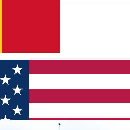
ete: Idei și recomandări pentru îndrăgostiți în Sibiu