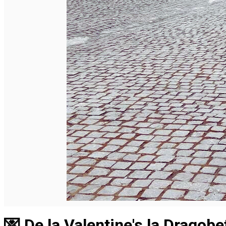
Deutsch
💌 De la Valentine's la Dragobe