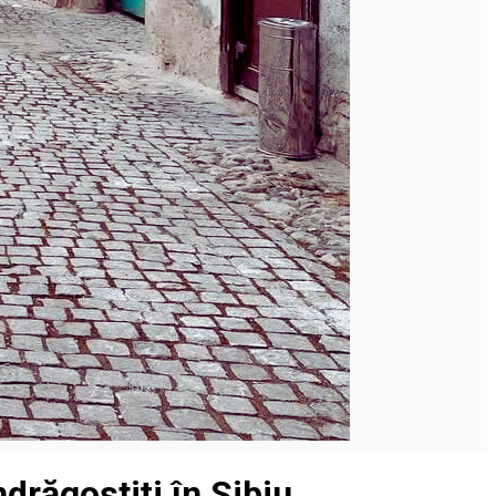
ndrăgostiți în Sibiu