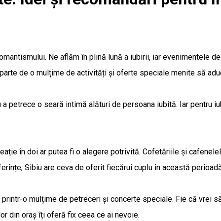
omantismului. Ne aflăm în plină lună a iubirii, iar evenimentele de
 parte de o mulțime de activități și oferte speciale menite să aduc
petrece o seară intimă alături de persoana iubită. Iar pentru iubi
ație în doi ar putea fi o alegere potrivită. Cofetăriile și cafenele
ferințe, Sibiu are ceva de oferit fiecărui cuplu în această perioadă
ul printr-o mulțime de petreceri și concerte speciale. Fie că vrei 
or din oraș îți oferă fix ceea ce ai nevoie.