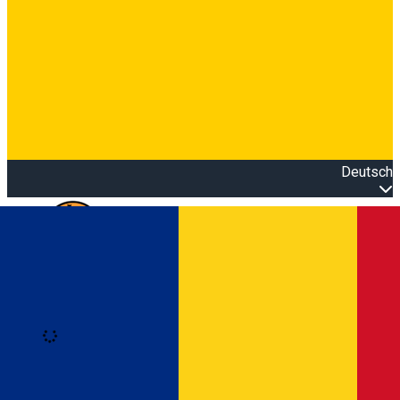
Deutsch
Open main menu
Loading
Anmeldung
Anmelden