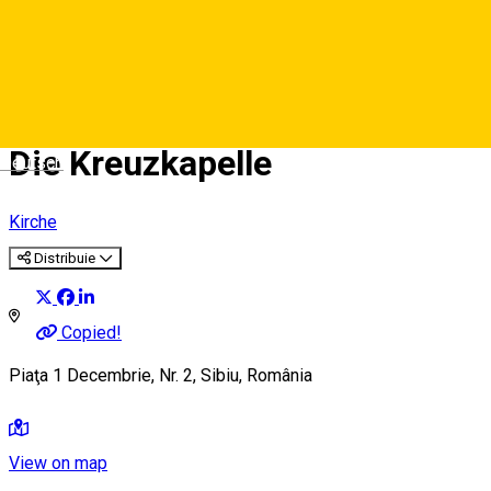
Die Kreuzkapelle
Deutsch
Kirche
Distribuie
Copied!
Piaţa 1 Decembrie, Nr. 2, Sibiu, România
View on map