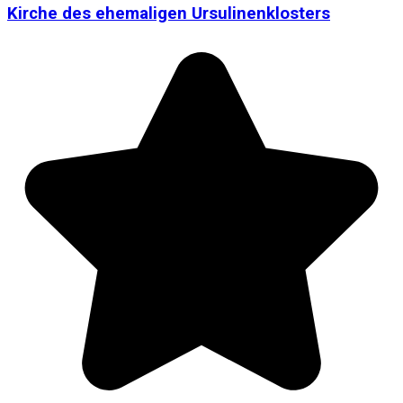
Kirche des ehemaligen Ursulinenklosters