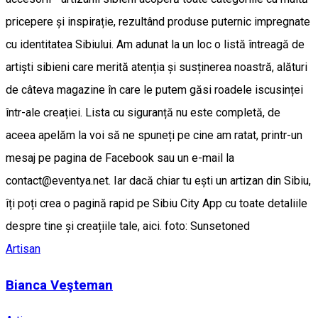
pricepere și inspirație, rezultând produse puternic impregnate
cu identitatea Sibiului. Am adunat la un loc o listă întreagă de
artiști sibieni care merită atenția și susținerea noastră, alături
de câteva magazine în care le putem găsi roadele iscusinței
într-ale creației. Lista cu siguranță nu este completă, de
aceea apelăm la voi să ne spuneți pe cine am ratat, printr-un
mesaj pe pagina de Facebook sau un e-mail la
contact@eventya.net. Iar dacă chiar tu ești un artizan din Sibiu,
îți poți crea o pagină rapid pe Sibiu City App cu toate detaliile
despre tine și creațiile tale, aici. foto: Sunsetoned
Artisan
Bianca Veşteman