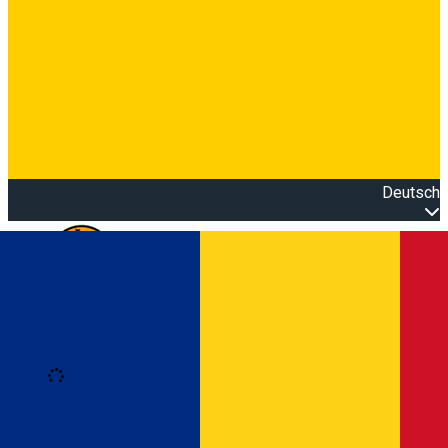
Deutsch
Open main menu
Loading
Anmeldung
Anmelden