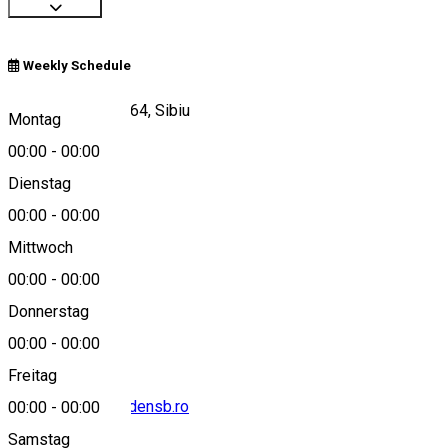
Weekly Schedule
Sos. Alba Iulia nr. 64, Sibiu
Montag
00:00
-
00:00
Dienstag
View on map
00:00
-
00:00
Mittwoch
00:00
-
00:00
0040369452025
Donnerstag
00:00
-
00:00
Freitag
rezervari@hoteledensb.ro
00:00
-
00:00
Samstag