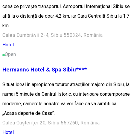
ceea ce privește transportul, Aeroportul Internațional Sibiu se
află la o distanță de doar 4.2 km, iar Gara Centrală Sibiu la 1.7
km.
Calea Dumbrăvii 2-4, Sibiu 550324, România
Hotel
Open
Hermanns Hotel & Spa Sibiu****
Situat ideal în apropierea tuturor atracțiilor majore din Sibiu, la
numai 5 minute de Centrul Istoric, cu interioare contemporane
moderne, camerele noastre va vor face sa va simtiti ca
„Acasa departe de Casa”.
Calea Gușteriței 20, Sibiu 557260, România
Hotel