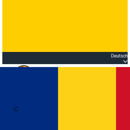
Deutsch
Open main menu
Loading
Anmeldung
Anmelden