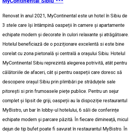
MyContinental Sibiu ***
Renovat în anul 2021, MyContinental este un hotel în Sibiu de
3 stele care își întâmpină oaspeții în camere și apartamente
echipate modern și decorate în culori relaxante și atrăgătoare.
Hotelul beneficiază de o poziționare excelentă si este bine
corelat cu zona pietonală și centrală a orașului Sibiu. Hotelul
MyContinental Sibiu reprezintă alegerea potrivită, atât pentru
călătoriile de afaceri, cât și pentru oaspeții care doresc să
descopere orașul Sibiu prin plimbări pe străduțele sale
pitorești si prin frumoasele piețe publice. Pentru un sejur
complet și lipsit de griji, oaspeții au la dispoziție restaurantul
MyBistro, un bar în lobby-ul hotelului, 6 săli de conferințe
echipate modern și parcare păzită. În fiecare dimineață, micul
dejun de tip bufet poate fi savurat în restaurantul MyBistro. În