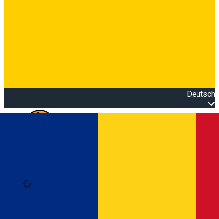
Deutsch
Open main menu
Loading
Anmeldung
Anmelden