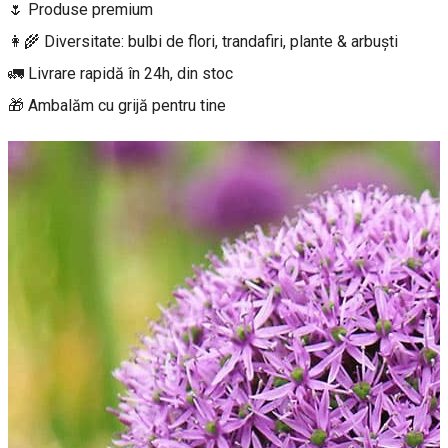
🌷 Produse premium
👩‍🌾 Diversitate: bulbi de flori, trandafiri, plante & arbuști
🚛 Livrare rapidă în 24h, din stoc
🎁 Ambalăm cu grijă pentru tine