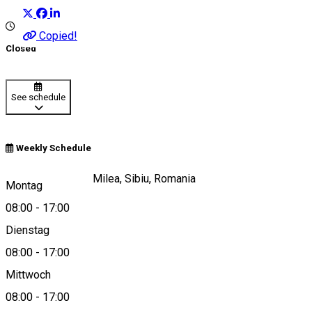
Copied!
Closed
See schedule
Weekly Schedule
Bulevardul Vasile Milea, Sibiu, Romania
Montag
08:00
-
17:00
Dienstag
View on map
08:00
-
17:00
Mittwoch
08:00
-
17:00
0740934803