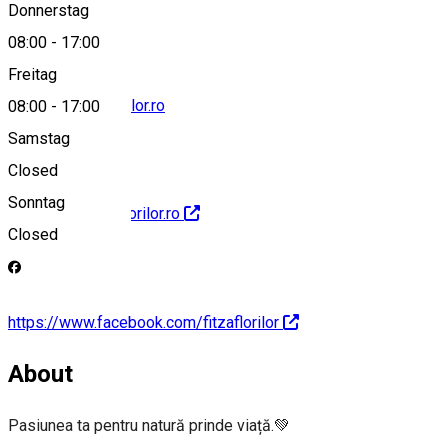
Donnerstag
08:00
-
17:00
Freitag
contact@fitzaflorilor.ro
08:00
-
17:00
Samstag
Closed
Sonntag
http://www.fitzaflorilor.ro
Closed
https://www.facebook.com/fitzaflorilor
About
Pasiunea ta pentru natură prinde viață.💚