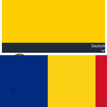
Deutsch
Open main menu
Loading
Anmeldung
Anmelden