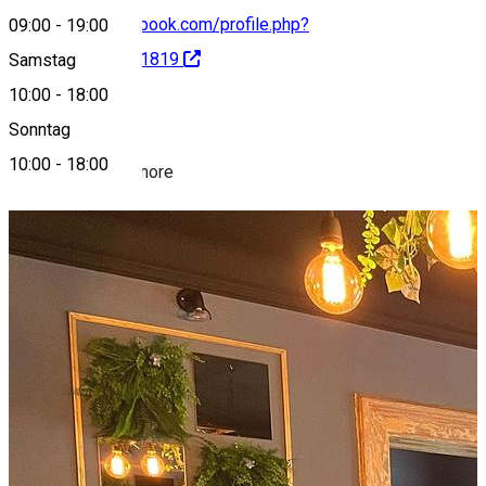
https://www.facebook.com/profile.php?
09:00
-
19:00
id=100093422061819
Samstag
10:00
-
18:00
About
Sonntag
10:00
-
18:00
Cakes, coffee & more