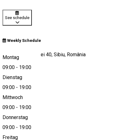
See schedule
Weekly Schedule
Bulevardul Victoriei 40, Sibiu, România
Montag
09:00
-
19:00
Dienstag
View on map
09:00
-
19:00
Mittwoch
09:00
-
19:00
0744 810 348
Donnerstag
09:00
-
19:00
Freitag