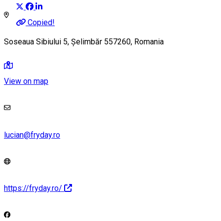
Copied!
Soseaua Sibiului 5, Șelimbăr 557260, Romania
View on map
lucian@fryday.ro
https://fryday.ro/