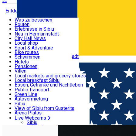
Entdecke
Was zu besuchen
Routen
Nützliche informationen
Erlebnisse in Sibiu
Podcast
Neu in Hermannstadt
Kultur
City Hall News
Aktivitäten & Abenteuer
Museen
Local shop
Kirchen
Sibiu Handwerker
Sport & Adventure
Parks, Zoo
Sibiul Verde
Bike routes
Unterkunft
Im Umkreis von Hermannstadt
Public services
Schwimmen
Română
Bildung
Reiten
Hotels
Wie komme ich nach Sibiu?
Fitnessstudio
Pensionen
Essen, Getränke & Nachtleben
Touristeninfo
Loc de joacă indoor
Villen
Reiseführer
Loc de joacă outdoor
Hostels
Local markets and grocery stores
Guided tours
Ski
Motels
Local breakfast Sibiu
Transport & Parken
Local publication
Eislaufen
Camping
Essen, Getränke und Nachtleben
Schönheitssalon
Yoga
Zimmer zu vermieten
Pizza
Public Transport
Wohnungen
Fast Food
Green Line
Live Webcams
Unterkunft außerhalb von Sibiu
Kaffeestube
Autovermietung
Konditorei
Fahrad verleih
Sibiu
Pub, Bar
Scooter rentals
View of Sibiu from Gusterita
Nachtclubs
Taxi
Arena Platoș
Bäckerei
Ride Sharing
Live Webcams
Home
Fast-Food
FRY. - Shopping City Sibiu
Park-Tickets
Sibiu
Parkplätze
View of Sibiu from Gusterita
Ladestationen für Elektrofahrzeuge
Arena Platoș