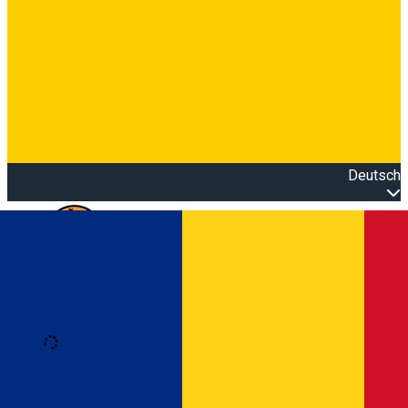
Deutsch
Open main menu
Loading
Anmeldung
Anmelden