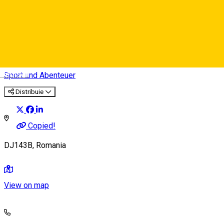
Carting CBA Sibiu
Deutsch
Sport und Abenteuer
Distribuie
Copied!
DJ143B, Romania
View on map