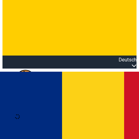
Deutsch
Open main menu
Loading
Anmeldung
Anmelden