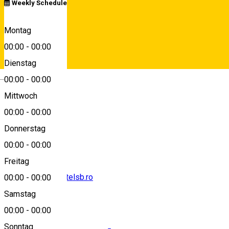
Weekly Schedule
Strada Pădurea Dumbrava, nr. 14
Montag
00:00
-
00:00
Dienstag
View on map
Deutsch
00:00
-
00:00
Mittwoch
00:00
-
00:00
0040743619223
Donnerstag
00:00
-
00:00
Freitag
contact@grandhotelsb.ro
00:00
-
00:00
Samstag
00:00
-
00:00
Sonntag