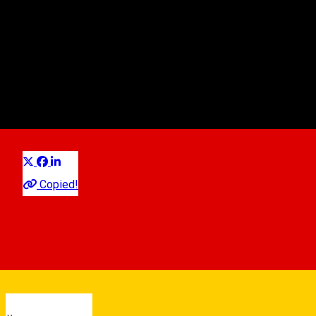
Grand Hotel Dumbrava **
Hotel
Distribuie
Copied!
00:00 - 00:00
Open
See schedule