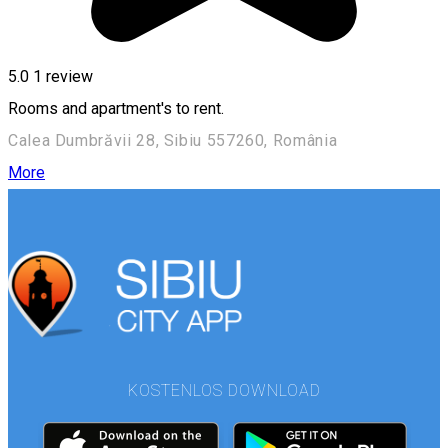
5.0
1 review
Rooms and apartment's to rent.
Calea Dumbrăvii 28, Sibiu 557260, România
More
KOSTENLOS DOWNLOAD