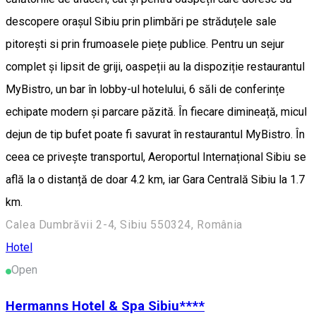
descopere orașul Sibiu prin plimbări pe străduțele sale
pitorești si prin frumoasele piețe publice. Pentru un sejur
complet și lipsit de griji, oaspeții au la dispoziție restaurantul
MyBistro, un bar în lobby-ul hotelului, 6 săli de conferințe
echipate modern și parcare păzită. În fiecare dimineață, micul
dejun de tip bufet poate fi savurat în restaurantul MyBistro. În
ceea ce privește transportul, Aeroportul Internațional Sibiu se
află la o distanță de doar 4.2 km, iar Gara Centrală Sibiu la 1.7
km.
Calea Dumbrăvii 2-4, Sibiu 550324, România
Hotel
Open
Hermanns Hotel & Spa Sibiu****