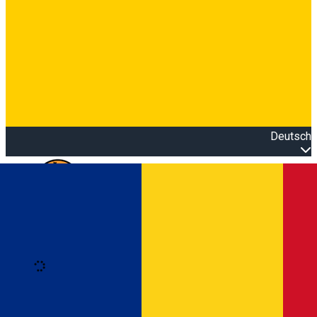
Deutsch
Open main menu
Loading
Anmeldung
Anmelden