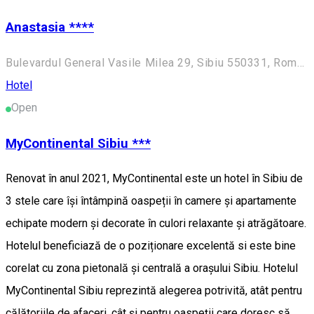
Anastasia ****
Bulevardul General Vasile Milea 29, Sibiu 550331, România
Hotel
Open
MyContinental Sibiu ***
Renovat în anul 2021, MyContinental este un hotel în Sibiu de
3 stele care își întâmpină oaspeții în camere și apartamente
echipate modern și decorate în culori relaxante și atrăgătoare.
Hotelul beneficiază de o poziționare excelentă si este bine
corelat cu zona pietonală și centrală a orașului Sibiu. Hotelul
MyContinental Sibiu reprezintă alegerea potrivită, atât pentru
călătoriile de afaceri, cât și pentru oaspeții care doresc să