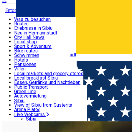
Entdecke
Was zu besuchen
Routen
Nützliche informationen
Erlebnisse in Sibiu
Podcast
Neu in Hermannstadt
Kultur
City Hall News
Aktivitäten & Abenteuer
Museen
Local shop
Kirchen
Sibiu Handwerker
Sport & Adventure
Parks, Zoo
Sibiul Verde
Bike routes
Unterkunft
Im Umkreis von Hermannstadt
Public services
Schwimmen
Română
Bildung
Reiten
Hotels
Wie komme ich nach Sibiu?
Fitnessstudio
Pensionen
Essen, Getränke & Nachtleben
Touristeninfo
Loc de joacă indoor
Villen
Reiseführer
Loc de joacă outdoor
Hostels
Local markets and grocery stores
Guided tours
Ski
Motels
Local breakfast Sibiu
Transport & Parken
Local publication
Eislaufen
Camping
Essen, Getränke und Nachtleben
Schönheitssalon
Yoga
Zimmer zu vermieten
Pizza
Public Transport
Wohnungen
Fast Food
Green Line
Live Webcams
Unterkunft außerhalb von Sibiu
Kaffeestube
Autovermietung
Konditorei
Fahrad verleih
Sibiu
Pub, Bar
Scooter rentals
View of Sibiu from Gusterita
Nachtclubs
Taxi
Arena Platoș
Bäckerei
Ride Sharing
Live Webcams
Home
Artisan
Greenarium
Park-Tickets
Sibiu
Parkplätze
View of Sibiu from Gusterita
Ladestationen für Elektrofahrzeuge
Arena Platoș