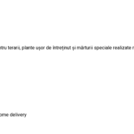
tru terarii, plante ușor de întreținut și mărturii speciale realizat
ome delivery