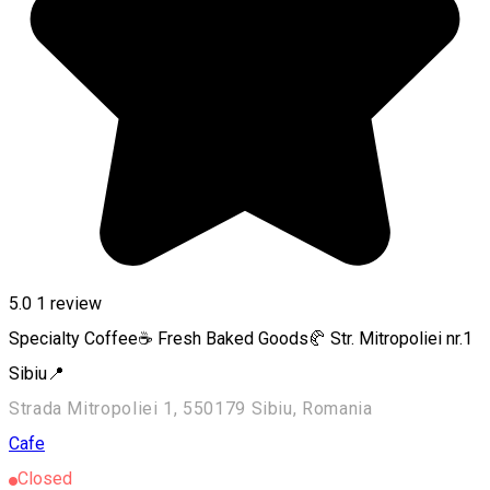
5.0
1 review
Specialty Coffee☕ Fresh Baked Goods🥐 Str. Mitropoliei nr.1
Sibiu📍
Strada Mitropoliei 1, 550179 Sibiu, Romania
Cafe
Closed