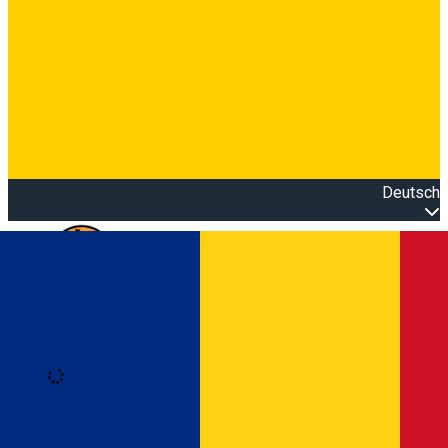
Deutsch
Open main menu
Loading
Anmeldung
Anmelden