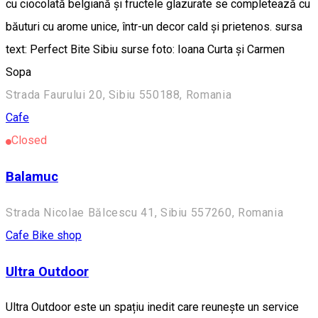
cu ciocolată belgiană și fructele glazurate se completează cu
băuturi cu arome unice, într-un decor cald și prietenos. sursa
text: Perfect Bite Sibiu surse foto: Ioana Curta și Carmen
Sopa
Strada Faurului 20, Sibiu 550188, Romania
Cafe
Closed
Balamuc
Strada Nicolae Bălcescu 41, Sibiu 557260, Romania
Cafe
Bike shop
Ultra Outdoor
Ultra Outdoor este un spațiu inedit care reunește un service