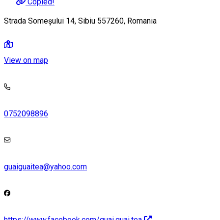
Copied!
Strada Someșului 14, Sibiu 557260, Romania
View on map
0752098896
guaiguaitea@yahoo.com
https://www.facebook.com/guai.guai.tea