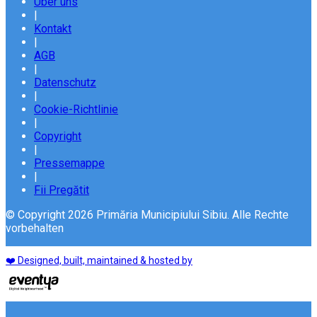
Über uns
|
Kontakt
|
AGB
|
Datenschutz
|
Cookie-Richtlinie
|
Copyright
|
Pressemappe
|
Fii Pregătit
© Copyright 2026 Primăria Municipiului Sibiu. Alle Rechte
vorbehalten
❤️ Designed, built, maintained & hosted by