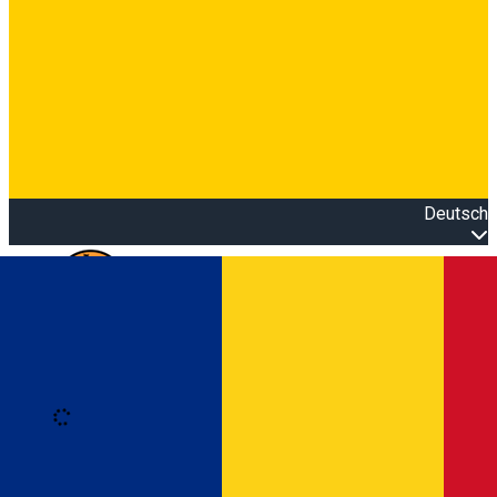
Deutsch
Open main menu
Loading
Anmeldung
Anmelden