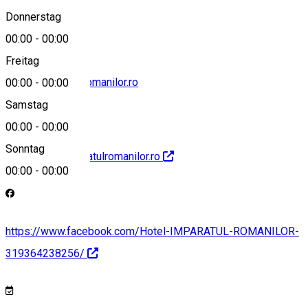
0040269216500
Donnerstag
00:00
-
00:00
Freitag
sibiu@imparatulromanilor.ro
00:00
-
00:00
Samstag
00:00
-
00:00
Sonntag
http://www.imparatulromanilor.ro
00:00
-
00:00
https://www.facebook.com/Hotel-IMPARATUL-ROMANILOR-
319364238256/