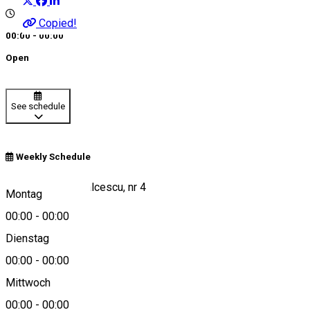
Copied!
00:00 - 00:00
Open
See schedule
Weekly Schedule
Strada Nicolae Balcescu, nr 4
Montag
00:00
-
00:00
Dienstag
View on map
00:00
-
00:00
Mittwoch
00:00
-
00:00