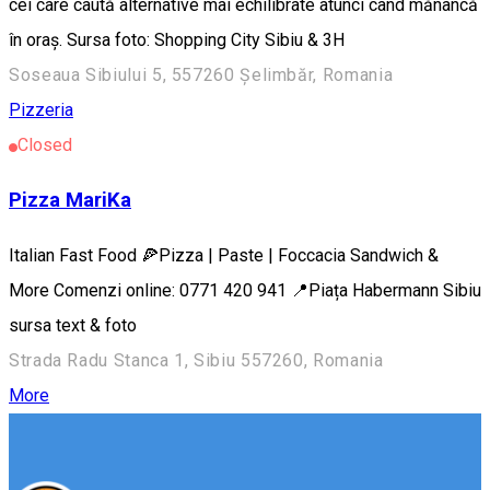
cei care caută alternative mai echilibrate atunci când mănâncă
în oraș. Sursa foto: Shopping City Sibiu & 3H
Soseaua Sibiului 5, 557260 Șelimbăr, Romania
Pizzeria
Closed
Pizza MariKa
Italian Fast Food 🍕Pizza | Paste | Foccacia Sandwich &
More Comenzi online: 0771 420 941 📍Piața Habermann Sibiu
sursa text & foto
Strada Radu Stanca 1, Sibiu 557260, Romania
More