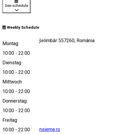
See schedule
Weekly Schedule
Strada Sibiului 5, Șelimbăr 557260, România
Montag
10:00
-
22:00
Dienstag
View on map
10:00
-
22:00
Mittwoch
10:00
-
22:00
0369801025
Donnerstag
10:00
-
22:00
Freitag
office@ristoranteinsieme.ro
10:00
-
22:00