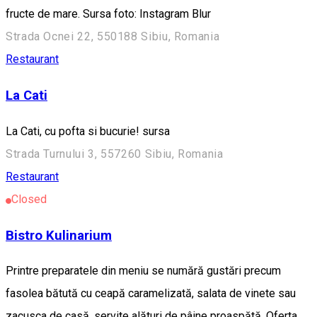
fructe de mare. Sursa foto: Instagram Blur
Strada Ocnei 22, 550188 Sibiu, Romania
Restaurant
La Cati
La Cati, cu pofta si bucurie! sursa
Strada Turnului 3, 557260 Sibiu, Romania
Restaurant
Closed
Bistro Kulinarium
Printre preparatele din meniu se numără gustări precum
fasolea bătută cu ceapă caramelizată, salata de vinete sau
zacusca de casă, servite alături de pâine proaspătă. Oferta