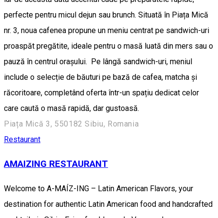
perfecte pentru micul dejun sau brunch. Situată în Piața Mică
nr. 3, noua cafenea propune un meniu centrat pe sandwich-uri
proaspăt pregătite, ideale pentru o masă luată din mers sau o
pauză în centrul orașului. Pe lângă sandwich-uri, meniul
include o selecție de băuturi pe bază de cafea, matcha și
răcoritoare, completând oferta într-un spațiu dedicat celor
care caută o masă rapidă, dar gustoasă.
Piața Mică 3, 550182 Sibiu, Romania
Restaurant
AMAIZING RESTAURANT
Welcome to A-MAÍZ-ING – Latin American Flavors, your
destination for authentic Latin American food and handcrafted