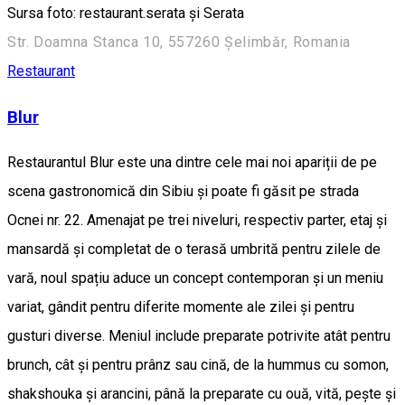
Sursa foto: restaurant.serata și Serata
Str. Doamna Stanca 10, 557260 Șelimbăr, Romania
Restaurant
Blur
Restaurantul Blur este una dintre cele mai noi apariții de pe
scena gastronomică din Sibiu și poate fi găsit pe strada
Ocnei nr. 22. Amenajat pe trei niveluri, respectiv parter, etaj și
mansardă și completat de o terasă umbrită pentru zilele de
vară, noul spațiu aduce un concept contemporan și un meniu
variat, gândit pentru diferite momente ale zilei și pentru
gusturi diverse. Meniul include preparate potrivite atât pentru
brunch, cât și pentru prânz sau cină, de la hummus cu somon,
shakshouka și arancini, până la preparate cu ouă, vită, pește și