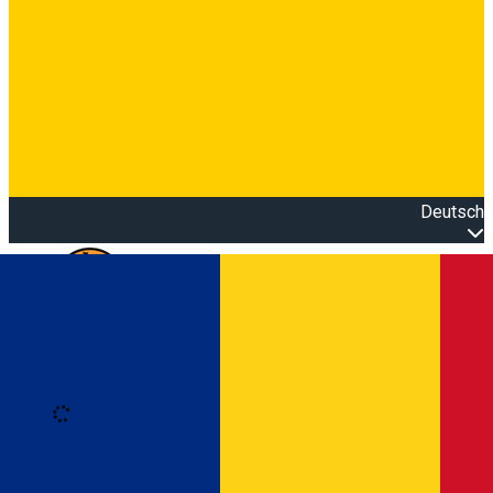
Deutsch
Open main menu
Loading
Anmeldung
Anmelden