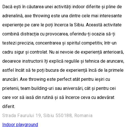
Dacă ești în căutarea unei activități indoor diferite și pline de
adrenalină, axe throwing este una dintre cele mai interesante
experiențe pe care le poți încerca la Sibiu. Această activitate
combină distracția cu provocarea, oferindu-ți ocazia să-ți
testezi precizia, concentrarea și spiritul competitiv, într-un
cadru sigur și controlat. Nu ai nevoie de experiență anterioară,
deoarece instructorii îți explică regulile și tehnica de aruncare,
astfel încât să te poți bucura de experiență încă de la primele
aruncări. Axe throwing este perfect atât pentru ieșiri cu
prietenii, team building-uri sau aniversări, cât și pentru cei
care vor să iasă din rutină și să încerce ceva cu adevărat
diferit.
Strada Faurului 19, Sibiu 550188, Romania
Indoor playground