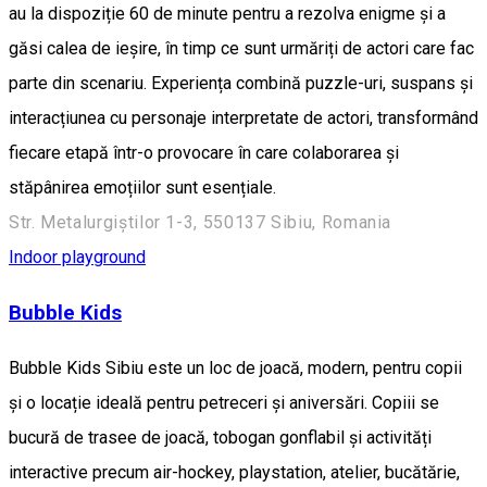
au la dispoziție 60 de minute pentru a rezolva enigme și a
găsi calea de ieșire, în timp ce sunt urmăriți de actori care fac
parte din scenariu. Experiența combină puzzle-uri, suspans și
interacțiunea cu personaje interpretate de actori, transformând
fiecare etapă într-o provocare în care colaborarea și
stăpânirea emoțiilor sunt esențiale.
Str. Metalurgiștilor 1-3, 550137 Sibiu, Romania
Indoor playground
Bubble Kids
Bubble Kids Sibiu este un loc de joacă, modern, pentru copii
și o locație ideală pentru petreceri și aniversări. Copiii se
bucură de trasee de joacă, tobogan gonflabil și activități
interactive precum air-hockey, playstation, atelier, bucătărie,