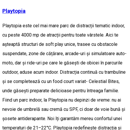
Playtopia
Playtopia este cel mai mare parc de distracții tematic indoor,
cu peste 4000 mp de atracții pentru toate vârstele. Aici te
așteaptă structuri de soft play unice, trasee cu obstacole
suspendate, zone de cățărare, arcade-uri și simulatoare auto-
moto, dar și ride-uri pe care le găsești de obicei în parcurile
outdoor, aduse acum indoor. Distracția continuă cu trambuline
și se completează cu un food court variat- Celestial Bites,
unde găsești preparate delicioase pentru întreaga familie.
Fiind un parc indoor, la Playtopia nu depinzi de vreme: nu ai
nevoie de umbrelă sau cremă cu SPF, ci doar de voie bună și
șosete antiderapante. Noi îți garantăm mereu confortul unei
temperaturi de 21–22°C. Playtopia redefinește distracția și