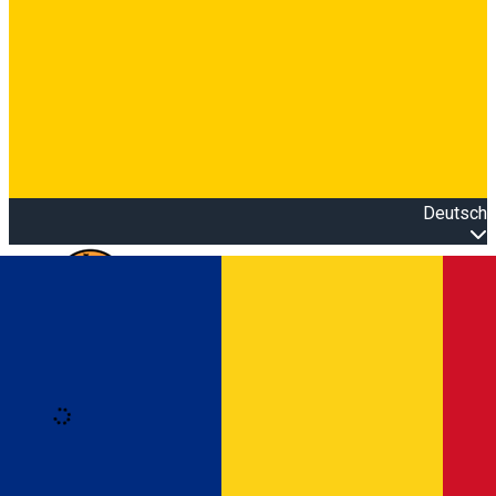
Deutsch
Open main menu
Loading
Anmeldung
Anmelden