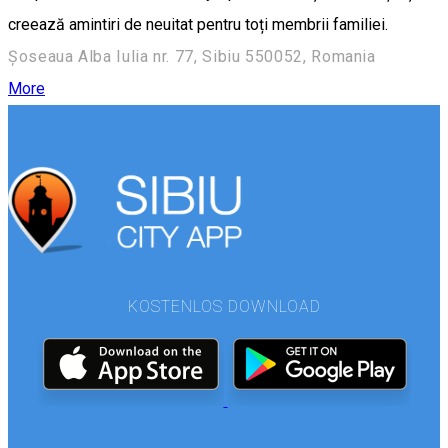
creează amintiri de neuitat pentru toți membrii familiei.
Șoseaua Alba Iulia nr. 77, Sibiu 550052, Romania
More
KOSTENLOS DOWNLOAD