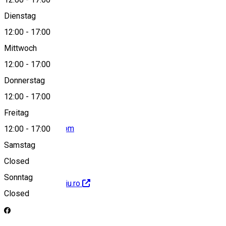
Dienstag
View on map
12:00
-
17:00
Mittwoch
12:00
-
17:00
+40744648488
Donnerstag
12:00
-
17:00
Freitag
jscsibiu@gmail.com
12:00
-
17:00
Samstag
Closed
Sonntag
http://www.jscsibiu.ro
Closed