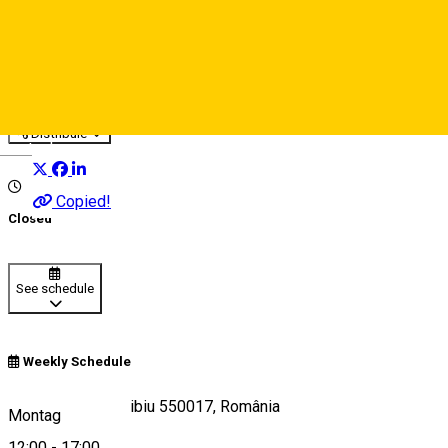
Junior STEM Club
Indoor playground
Distribuie
Deutsch
Copied!
Closed
See schedule
Weekly Schedule
Strada Lungă 9, Sibiu 550017, România
Montag
12:00
-
17:00