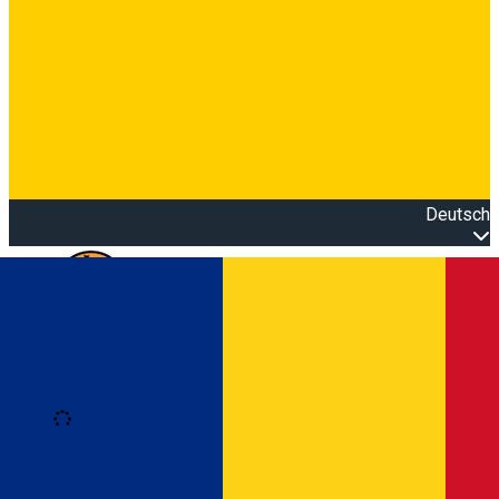
Deutsch
Open main menu
Loading
Anmeldung
Anmelden