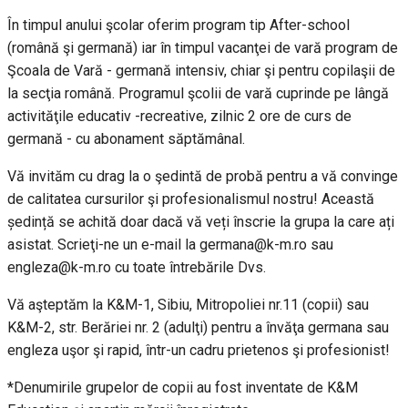
În timpul anului şcolar oferim program tip After-school
(română şi germană) iar în timpul vacanţei de vară program de
Şcoala de Vară - germană intensiv, chiar şi pentru copilaşii de
la secţia română. Programul şcolii de vară cuprinde pe lângă
activităţile educativ -recreative, zilnic 2 ore de curs de
germană - cu abonament săptămânal.
Vă invităm cu drag la o şedintă de probă pentru a vă convinge
de calitatea cursurilor şi profesionalismul nostru! Această
ședință se achită doar dacă vă veți înscrie la grupa la care ați
asistat. Scrieţi-ne un e-mail la germana@k-m.ro sau
engleza@k-m.ro cu toate întrebările Dvs.
Vă aşteptăm la K&M-1, Sibiu, Mitropoliei nr.11 (copii) sau
K&M-2, str. Berăriei nr. 2 (adulţi) pentru a învăţa germana sau
engleza uşor şi rapid, într-un cadru prietenos şi profesionist!
*Denumirile grupelor de copii au fost inventate de K&M