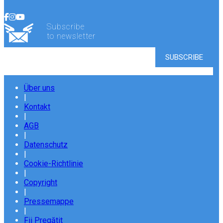
Subscribe
to newsletter
Über uns
|
Kontakt
|
AGB
|
Datenschutz
|
Cookie-Richtlinie
|
Copyright
|
Pressemappe
|
Fii Pregătit