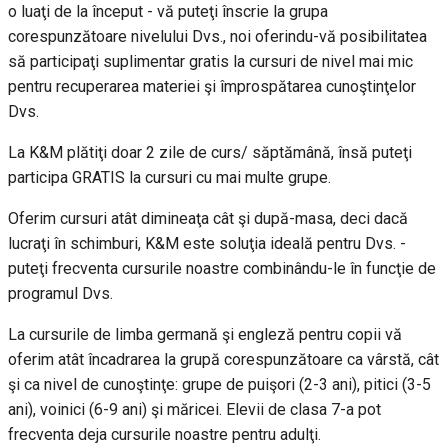
o luaţi de la început - vă puteţi înscrie la grupa
corespunzătoare nivelului Dvs., noi oferindu-vă posibilitatea
să participaţi suplimentar gratis la cursuri de nivel mai mic
pentru recuperarea materiei şi împrospătarea cunoştinţelor
Dvs.
La K&M plătiţi doar 2 zile de curs/ săptămână, însă puteţi
participa GRATIS la cursuri cu mai multe grupe.
Oferim cursuri atât dimineaţa cât şi după-masa, deci dacă
lucraţi în schimburi, K&M este soluţia ideală pentru Dvs. -
puteţi frecventa cursurile noastre combinându-le în funcţie de
programul Dvs.
La cursurile de limba germană şi engleză pentru copii vă
oferim atât încadrarea la grupă corespunzătoare ca vârstă, cât
şi ca nivel de cunoştinţe: grupe de puişori (2-3 ani), pitici (3-5
ani), voinici (6-9 ani) şi măricei. Elevii de clasa 7-a pot
frecventa deja cursurile noastre pentru adulţi.