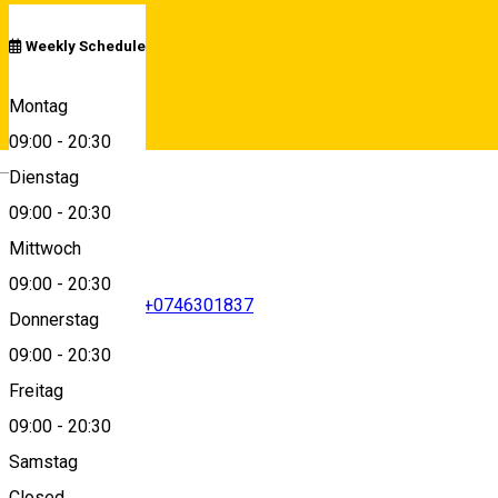
Weekly Schedule
Sibiu, Sibiu, Romania
Montag
09:00
-
20:30
Deutsch
Dienstag
View on map
09:00
-
20:30
Mittwoch
09:00
-
20:30
+40745439981
•
+0746301837
Donnerstag
09:00
-
20:30
Freitag
germana@k-m.ro
09:00
-
20:30
Samstag
Closed