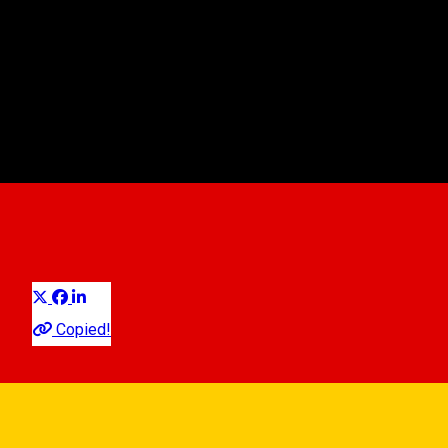
K&M Education
Centru de educație
Distribuie
Copied!
Closed
See schedule