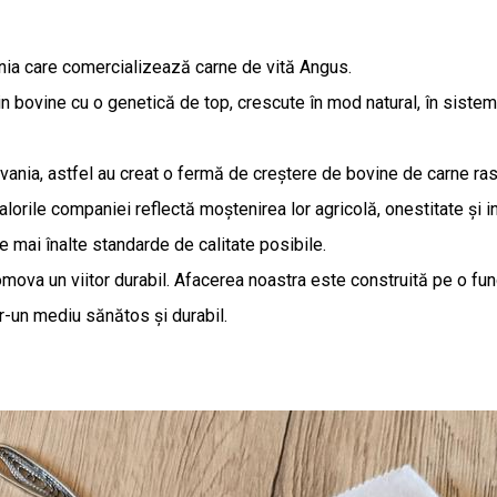
ia care comercializează carne de vită Angus.
 bovine cu o genetică de top, crescute în mod natural, în sistem
silvania, astfel au creat o fermă de creștere de bovine de carne r
lorile companiei reflectă moștenirea lor agricolă, onestitate și i
le mai înalte standarde de calitate posibile.
a un viitor durabil. Afacerea noastra este construită pe o fund
r-un mediu sănătos și durabil.