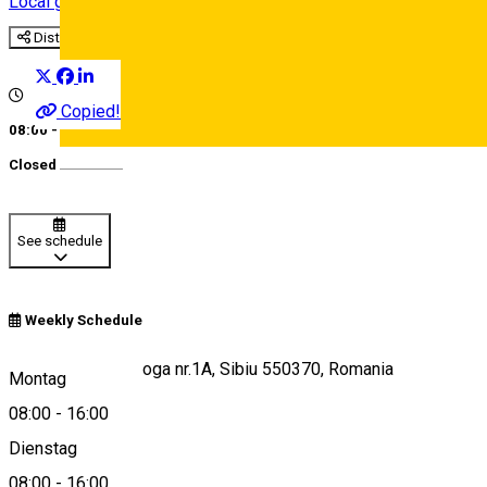
Local grocery shop
Kreis Sibiu
Ereignisorganisator
Distribuie
Copied!
08:00 - 16:00
Deutsch
Closed
See schedule
Weekly Schedule
Strada Octavian Goga nr.1A, Sibiu 550370, Romania
Montag
08:00
-
16:00
Dienstag
View on map
08:00
-
16:00