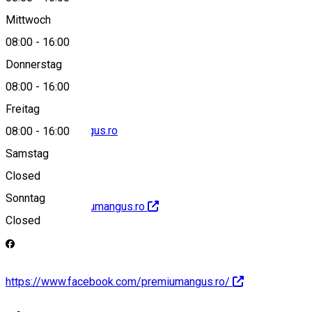
Mittwoch
08:00
-
16:00
0374 941 646
Donnerstag
08:00
-
16:00
Freitag
info@premiumangus.ro
08:00
-
16:00
Samstag
Closed
Sonntag
http://www.premiumangus.ro
Closed
https://www.facebook.com/premiumangus.ro/