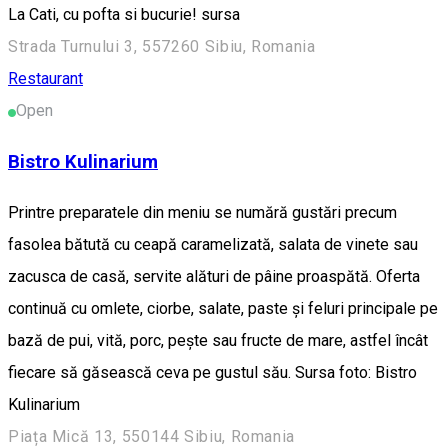
La Cati, cu pofta si bucurie! sursa
Strada Turnului 3, 557260 Sibiu, Romania
Restaurant
Open
Bistro Kulinarium
Printre preparatele din meniu se numără gustări precum
fasolea bătută cu ceapă caramelizată, salata de vinete sau
zacusca de casă, servite alături de pâine proaspătă. Oferta
continuă cu omlete, ciorbe, salate, paste și feluri principale pe
bază de pui, vită, porc, pește sau fructe de mare, astfel încât
fiecare să găsească ceva pe gustul său. Sursa foto: Bistro
Kulinarium
Piața Mică 13, 550144 Sibiu, Romania