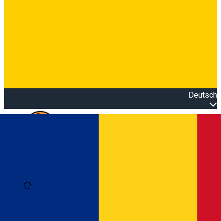
Deutsch
Open main menu
Loading
Anmeldung
Anmelden