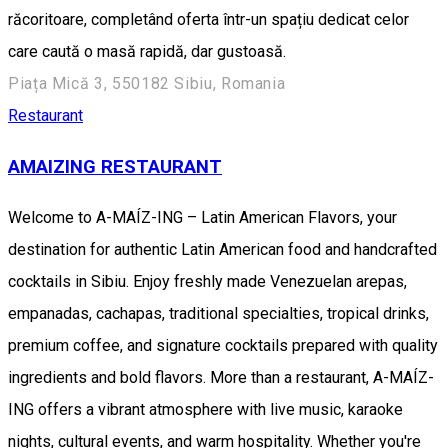
răcoritoare, completând oferta într-un spațiu dedicat celor
care caută o masă rapidă, dar gustoasă.
Piața Mică 3, 550182 Sibiu, Romania
Restaurant
AMAIZING RESTAURANT
Welcome to A-MAÍZ-ING – Latin American Flavors, your
destination for authentic Latin American food and handcrafted
cocktails in Sibiu. Enjoy freshly made Venezuelan arepas,
empanadas, cachapas, traditional specialties, tropical drinks,
premium coffee, and signature cocktails prepared with quality
ingredients and bold flavors. More than a restaurant, A-MAÍZ-
ING offers a vibrant atmosphere with live music, karaoke
nights, cultural events, and warm hospitality. Whether you're