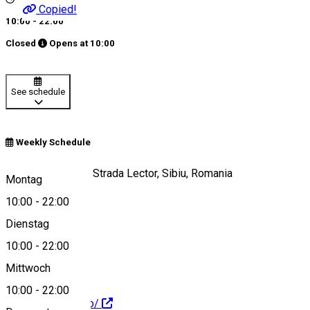
Copied!
10:00 - 22:00
Closed
Opens at
10:00
See schedule
Weekly Schedule
Promenada Sibiu, Strada Lector, Sibiu, Romania
Montag
10:00
-
22:00
Dienstag
View on map
10:00
-
22:00
Mittwoch
10:00
-
22:00
https://www.kfc.ro/