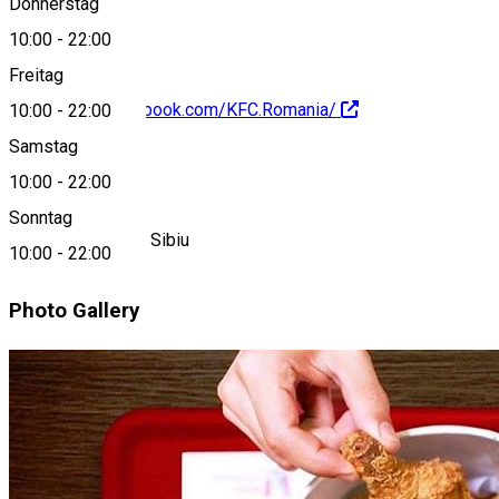
Donnerstag
10:00
-
22:00
Freitag
https://www.facebook.com/KFC.Romania/
10:00
-
22:00
Samstag
About
10:00
-
22:00
Sonntag
KFC - Promenada Sibiu
10:00
-
22:00
Photo Gallery