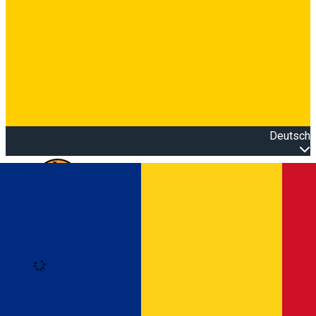
Deutsch
Open main menu
Loading
Anmeldung
Anmelden