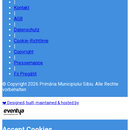
|
Kontakt
|
AGB
|
Datenschutz
|
Cookie-Richtlinie
|
Copyright
|
Pressemappe
|
Fii Pregătit
© Copyright 2026 Primăria Municipiului Sibiu. Alle Rechte
vorbehalten
❤️ Designed, built, maintained & hosted by
Accept Cookies