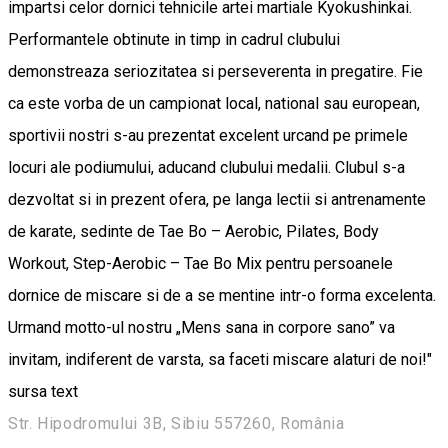
impartsi celor dornici tehnicile artei martiale Kyokushinkai.
Performantele obtinute in timp in cadrul clubului
demonstreaza seriozitatea si perseverenta in pregatire. Fie
ca este vorba de un campionat local, national sau european,
sportivii nostri s-au prezentat excelent urcand pe primele
locuri ale podiumului, aducand clubului medalii. Clubul s-a
dezvoltat si in prezent ofera, pe langa lectii si antrenamente
de karate, sedinte de Tae Bo – Aerobic, Pilates, Body
Workout, Step-Aerobic – Tae Bo Mix pentru persoanele
dornice de miscare si de a se mentine intr-o forma excelenta.
Urmand motto-ul nostru „Mens sana in corpore sano” va
invitam, indiferent de varsta, sa faceti miscare alaturi de noi!"
sursa text
Str. Hipodromului 3B, Sibiu 557260, România