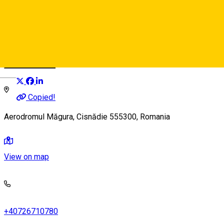
Club BENZOI
Sport und Abenteuer
Distribuie
Deutsch
Copied!
Aerodromul Măgura, Cisnădie 555300, Romania
View on map
+40726710780