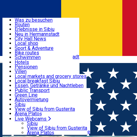
Entdecke
Was zu besuchen
Routen
Nützliche informationen
Erlebnisse in Sibiu
Podcast
Neu in Hermannstadt
Kultur
City Hall News
Aktivitäten & Abenteuer
Museen
Local shop
Kirchen
Sibiu Handwerker
Sport & Adventure
Parks, Zoo
Sibiul Verde
Bike routes
Unterkunft
Im Umkreis von Hermannstadt
Public services
Schwimmen
Română
Bildung
Reiten
Hotels
Wie komme ich nach Sibiu?
Fitnessstudio
Pensionen
Essen, Getränke & Nachtleben
Touristeninfo
Loc de joacă indoor
Villen
Reiseführer
Loc de joacă outdoor
Hostels
Local markets and grocery stores
Guided tours
Ski
Motels
Local breakfast Sibiu
Transport & Parken
Local publication
Eislaufen
Camping
Essen, Getränke und Nachtleben
Schönheitssalon
Yoga
Zimmer zu vermieten
Pizza
Public Transport
Wohnungen
Fast Food
Green Line
Live Webcams
Unterkunft außerhalb von Sibiu
Kaffeestube
Autovermietung
Konditorei
Fahrad verleih
Sibiu
Pub, Bar
Scooter rentals
View of Sibiu from Gusterita
Nachtclubs
Taxi
Arena Platoș
Bäckerei
Ride Sharing
Live Webcams
Home
Neu in Hermannstadt
🌈 Nou în Sibiu în luna
Park-Tickets
Sibiu
Parkplätze
View of Sibiu from Gusterita
IUNIE
Ladestationen für Elektrofahrzeuge
Arena Platoș