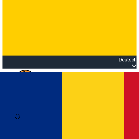
Deutsch
Open main menu
Loading
Anmeldung
Anmelden