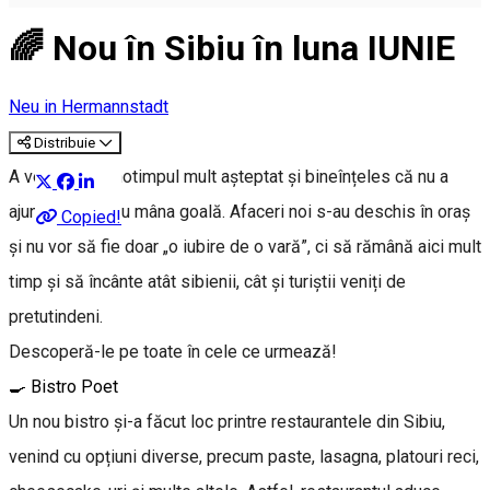
🌈 Nou în Sibiu în luna IUNIE
Neu in Hermannstadt
Distribuie
A venit vara, anotimpul mult așteptat și bineînțeles că nu a
ajuns la Sibiu cu mâna goală. Afaceri noi s-au deschis în oraș
Copied!
și nu vor să fie doar „o iubire de o vară”, ci să rămână aici mult
timp și să încânte atât sibienii, cât și turiștii veniți de
pretutindeni.
Descoperă-le pe toate în cele ce urmează!
🍳 Bistro Poet
Un nou bistro și-a făcut loc printre restaurantele din Sibiu,
venind cu opțiuni diverse, precum paste, lasagna, platouri reci,