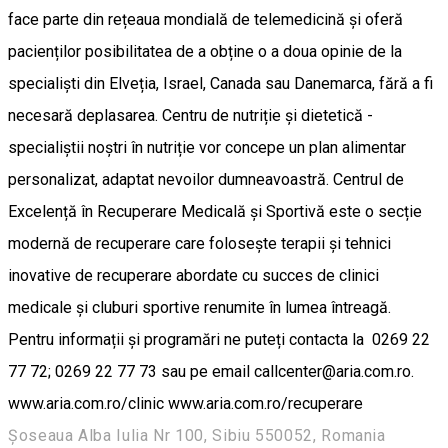
face parte din rețeaua mondială de telemedicină și oferă
pacienților posibilitatea de a obține o a doua opinie de la
specialiști din Elveția, Israel, Canada sau Danemarca, fără a fi
necesară deplasarea. Centru de nutriție și dietetică -
specialiștii noștri în nutriție vor concepe un plan alimentar
personalizat, adaptat nevoilor dumneavoastră. Centrul de
Excelență în Recuperare Medicală și Sportivă este o secție
modernă de recuperare care folosește terapii și tehnici
inovative de recuperare abordate cu succes de clinici
medicale și cluburi sportive renumite în lumea întreagă.
Pentru informații și programări ne puteți contacta la 0269 22
77 72; 0269 22 77 73 sau pe email callcenter@aria.com.ro.
www.aria.com.ro/clinic www.aria.com.ro/recuperare
Șoseaua Alba Iulia Nr 100, Sibiu 550052, Romania