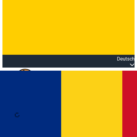
Deutsch
Open main menu
Loading
Anmeldung
Anmelden