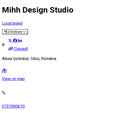
Mihh Design Studio
Local brand
Distribuie
Copied!
Aleea Șelimbăr, Sibiu, România
View on map
0723900610