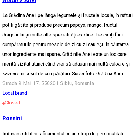
Grădina Anei
La Grădina Anei, pe lângă legumele și fructele locale, în rafturi
pot fi găsite și produse precum papaya, mango, fructul
dragonului și multe alte specialități exotice. Fie că îți faci
cumpărăturile pentru mesele de zi cu zi sau ești în căutarea
unor ingrediente mai aparte, Grădinile Anei este un loc care
merită vizitat atunci când vrei să adaugi mai multă culoare și
savoare în coșul de cumpărături. Sursa foto: Grădina Anei
Strada 9 Mai 17, 550201 Sibiu, Romania
Local brand
Closed
Rossini
Imbinam stilul si rafinamentul cu un strop de personalitate,