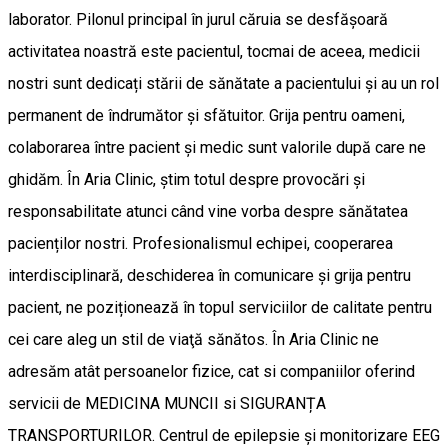
laborator. Pilonul principal în jurul căruia se desfășoară
activitatea noastră este pacientul, tocmai de aceea, medicii
nostri sunt dedicați stării de sănătate a pacientului și au un rol
permanent de îndrumător și sfătuitor. Grija pentru oameni,
colaborarea între pacient și medic sunt valorile după care ne
ghidăm. În Aria Clinic, știm totul despre provocări și
responsabilitate atunci când vine vorba despre sănătatea
pacienților nostri. Profesionalismul echipei, cooperarea
interdisciplinară, deschiderea în comunicare și grija pentru
pacient, ne poziționează în topul serviciilor de calitate pentru
cei care aleg un stil de viaţă sănătos. În Aria Clinic ne
adresăm atât persoanelor fizice, cat si companiilor oferind
servicii de MEDICINA MUNCII si SIGURANȚA
TRANSPORTURILOR. Centrul de epilepsie și monitorizare EEG