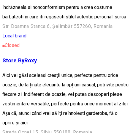
îndrăzneala si nonconformism pentru a crea costume
barbatesti in care iti regasesti stilul autentic personal. sursa
Str. Doamna Stanca 6, Șelimbăr 557260, Romania
Local brand
Closed
Store ByRoxy
Aici vei găsi aceleași creații unice, perfecte pentru orice
ocazie, de la ținute elegante la opțiuni casual, potrivite pentru
fiecare zi. Indiferent de ocazie, vei putea descoperi piese
vestimentare versatile, perfecte pentru orice moment al zilei.
Așa că, atunci când vrei să îți reînnoiești garderoba, fă o
oprire și aici.
Strada Ocnei 15, Sibiu 550188, Romania