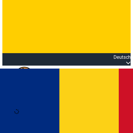
Deutsch
Open main menu
Loading
Anmeldung
Anmelden