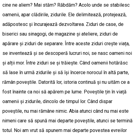
cine ne aliem? Mai stăm? Răbdăm? Acolo unde se stabilesc
oamenii, apar clădirile, zidurile. Ele delimitează, protejează,
adăpostesc și încurajează dezvoltarea. Ziduri de case, de
biserici sau sinagogi, de magazine și ateliere, ziduri de
apărare și ziduri de separare. Între aceste ziduri crește viața,
se inventează și se descoperă lucruri noi, se nasc oameni noi
și alții mor. Între ziduri se și trăiește. Când oamenii hotărăsc
să lase în urmă zidurile și să își încerce norocul în altă parte,
rămân poveștile. Datorită lor, istoria continuă și nu uităm ce a
fost înainte ca noi să apărem pe lume. Poveștile țin în viață
oamenii și zidurile, dincolo de timpul lor. Când dispar
poveștile, nu mai rămâne nimic. Abia atunci când nu mai este
nimeni care să spună mai departe poveștile, atunci se termină
totul. Noi am vrut să spunem mai departe povestea evreilor