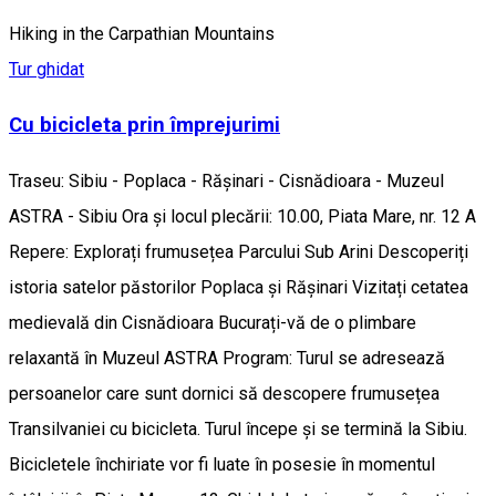
Hiking in the Carpathian Mountains
Tur ghidat
Cu bicicleta prin împrejurimi
Traseu: Sibiu - Poplaca - Rășinari - Cisnădioara - Muzeul
ASTRA - Sibiu Ora și locul plecării: 10.00, Piata Mare, nr. 12 A
Repere: Explorați frumusețea Parcului Sub Arini Descoperiți
istoria satelor păstorilor Poplaca și Rășinari Vizitați cetatea
medievală din Cisnădioara Bucurați-vă de o plimbare
relaxantă în Muzeul ASTRA Program: Turul se adresează
persoanelor care sunt dornici să descopere frumusețea
Transilvaniei cu bicicleta. Turul începe și se termină la Sibiu.
Bicicletele închiriate vor fi luate în posesie în momentul