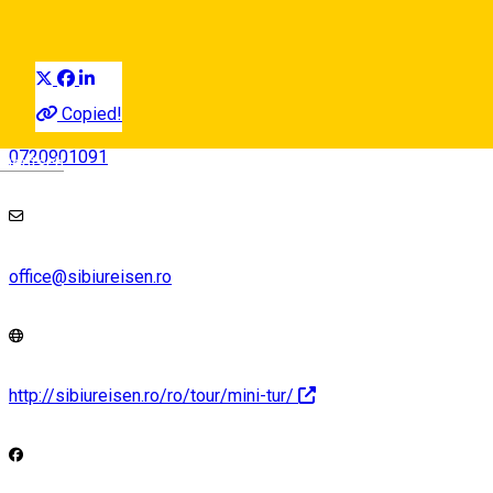
Tur ghidat
Distribuie
Copied!
0720901091
Deutsch
office@sibiureisen.ro
http://sibiureisen.ro/ro/tour/mini-tur/