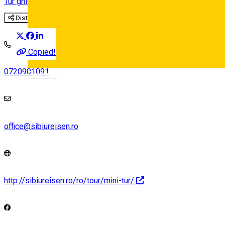
Tur ghidat
Distribuie
Copied!
0720901091
Deutsch
office@sibiureisen.ro
http://sibiureisen.ro/ro/tour/mini-tur/