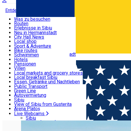
Entdecke
Was zu besuchen
Routen
Nützliche informationen
Erlebnisse in Sibiu
Podcast
Neu in Hermannstadt
Kultur
City Hall News
Aktivitäten & Abenteuer
Museen
Local shop
Kirchen
Sibiu Handwerker
Sport & Adventure
Parks, Zoo
Sibiul Verde
Bike routes
Unterkunft
Im Umkreis von Hermannstadt
Public services
Schwimmen
Română
Bildung
Reiten
Hotels
Wie komme ich nach Sibiu?
Fitnessstudio
Pensionen
Essen, Getränke & Nachtleben
Touristeninfo
Loc de joacă indoor
Villen
Reiseführer
Loc de joacă outdoor
Hostels
Local markets and grocery stores
Guided tours
Ski
Motels
Local breakfast Sibiu
Transport & Parken
Local publication
Eislaufen
Camping
Essen, Getränke und Nachtleben
Schönheitssalon
Yoga
Zimmer zu vermieten
Pizza
Public Transport
Wohnungen
Fast Food
Green Line
Live Webcams
Unterkunft außerhalb von Sibiu
Kaffeestube
Autovermietung
Konditorei
Fahrad verleih
Sibiu
Pub, Bar
Scooter rentals
View of Sibiu from Gusterita
Nachtclubs
Taxi
Arena Platoș
Bäckerei
Ride Sharing
Live Webcams
Home
Ereignisorganisator
Noaptea Companiilor Sibiu
Park-Tickets
Sibiu
Parkplätze
View of Sibiu from Gusterita
Ladestationen für Elektrofahrzeuge
Arena Platoș