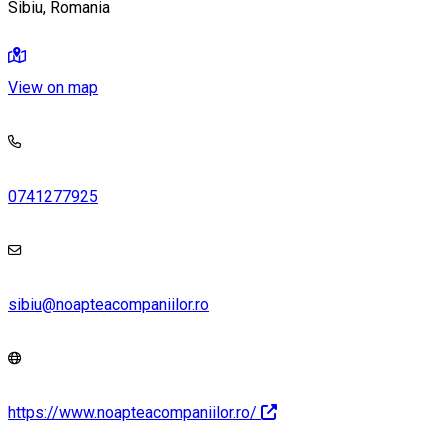
Sibiu, Romania
View on map
0741277925
sibiu@noapteacompaniilor.ro
https://www.noapteacompaniilor.ro/