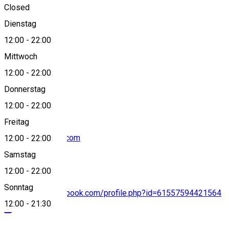
Closed
Dienstag
View on map
12:00
-
22:00
Mittwoch
12:00
-
22:00
0770653482
Donnerstag
12:00
-
22:00
Freitag
soulsibiu@gmail.com
12:00
-
22:00
Samstag
12:00
-
22:00
Sonntag
https://www.facebook.com/profile.php?id=61557594421564
12:00
-
21:30