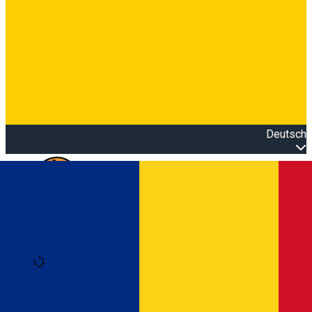
Deutsch
Open main menu
Loading
Anmeldung
Anmelden