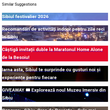
Similar Suggestions
Sibiul festivalier 2026
Recomandări de activități indoor pentru zile reci
în Sibiu
Câștigă invitații duble la Maratonul Home Alone
de la Besoiu!
Iarna asta, Sibiul te surprinde cu gusturi noi și
experiențe pentru fiecare
GIVEAWAY 🎟️ Explorează noul Muzeu Imersiv din
Sibiu