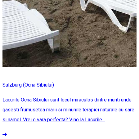
Salzburg (Ocna Sibiului)
Lacurile Ocna Sibiului sunt locul miraculos dintre munti unde
gasesti frumusetea marii si minunile terapiei naturale cu sare
si namol. Vrei o vara perfecta? Vino la Lacurile...