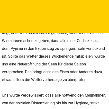
Jedes Jahr warten wir ungeduldig auf die Eröffnung der Seen
bei Salzburg (Ocna Sibiului). Dieses Jahr jedoch hat das
Warten die höchste Quote erreicht. Wir wissen nicht, ob es an
der Selbstisolation oder an dem sich verspätendem Sommer
liegt, aber wir können ehrlich gestehen, dass wir bereit sind.
Deutsch
Wir müssen schon zugeben, dass allein der Gedanke, aus
dem Pyjama in den Badeanzug zu springen, sehr verlockend
ist. Sollte das Wetter dieses Wochenende mitspielen, wurde
uns eine Neueröffnung der Seen für diese Saison
versprochen. Das bringt dann den Einen oder Anderen dazu,
etwas öfters die Wettervorhersage zu überprüfen.
Uns wurde vergewissert, dass alle notwendigen Maßnahmen,
von der sozialen Distanzierung bis hin zur Hygiene, strikt