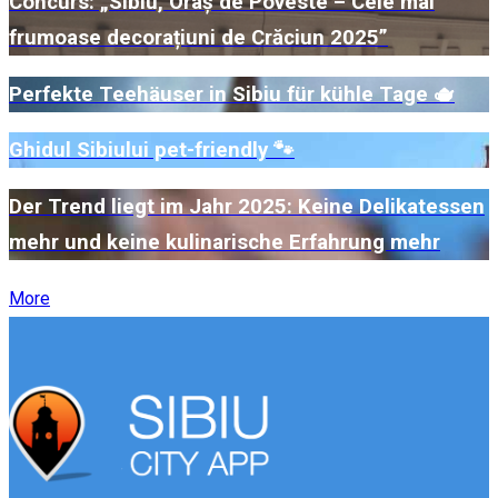
Concurs: „Sibiu, Oraș de Poveste – Cele mai
frumoase decorațiuni de Crăciun 2025”
Perfekte Teehäuser in Sibiu für kühle Tage 🫖
Ghidul Sibiului pet-friendly 🐾
Der Trend liegt im Jahr 2025: Keine Delikatessen
mehr und keine kulinarische Erfahrung mehr
More