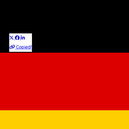
(Ocna Sibiului)
Erfahrungen
Experiences
Erfahrungen in Sibiu
Distribuie
Copied!
Ocna Sibiului 555600, Romania
View on map
https://www.facebook.com/LacurileNaturaleOcnaSibiului/
🏊 🌤️ 🏖️