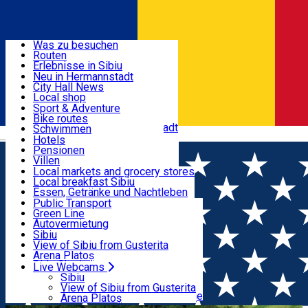
Entdecke
Was zu besuchen
Routen
Nützliche informationen
Erlebnisse in Sibiu
Podcast
Neu in Hermannstadt
Kultur
City Hall News
Aktivitäten & Abenteuer
Museen
Local shop
Kirchen
Sibiu Handwerker
Sport & Adventure
Parks, Zoo
Sibiul Verde
Bike routes
Unterkunft
Im Umkreis von Hermannstadt
Public services
Schwimmen
Română
Bildung
Reiten
Hotels
Wie komme ich nach Sibiu?
Fitnessstudio
Pensionen
Essen, Getränke & Nachtleben
Touristeninfo
Loc de joacă indoor
Villen
Reiseführer
Loc de joacă outdoor
Hostels
Local markets and grocery stores
Guided tours
Ski
Motels
Local breakfast Sibiu
Transport & Parken
Local publication
Eislaufen
Camping
Essen, Getränke und Nachtleben
Schönheitssalon
Yoga
Zimmer zu vermieten
Pizza
Public Transport
Wohnungen
Fast Food
Green Line
Live Webcams
Unterkunft außerhalb von Sibiu
Kaffeestube
Autovermietung
Konditorei
Fahrad verleih
Sibiu
Pub, Bar
Scooter rentals
View of Sibiu from Gusterita
Nachtclubs
Taxi
Arena Platoș
Bäckerei
Ride Sharing
Live Webcams
Home
Places
Aerosol-Therapie in Salzburg (Ocna
Park-Tickets
Sibiu
Parkplätze
View of Sibiu from Gusterita
Sibiului)
Ladestationen für Elektrofahrzeuge
Arena Platoș