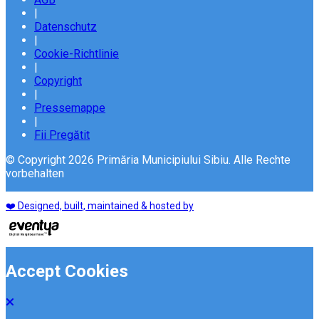
|
Datenschutz
|
Cookie-Richtlinie
|
Copyright
|
Pressemappe
|
Fii Pregătit
© Copyright 2026 Primăria Municipiului Sibiu. Alle Rechte
vorbehalten
❤️ Designed, built, maintained & hosted by
Accept Cookies