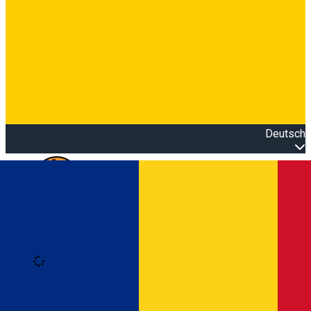
Deutsch
Open main menu
Loading
Anmeldung
Anmelden