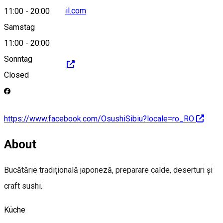
osushifood@gmail.com
11:00
-
20:00
Samstag
11:00
-
20:00
Sonntag
https://osushi.ro/
Closed
https://www.facebook.com/OsushiSibiu?locale=ro_RO
About
Bucătărie tradițională japoneză, preparare calde, deserturi și
craft sushi.
Küche