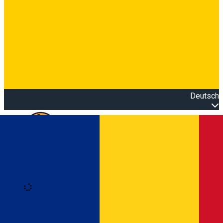
Deutsch
Open main menu
Loading
Anmeldung
Anmelden