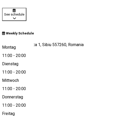
See schedule
Weekly Schedule
Strada Radu Stanca 1, Sibiu 557260, Romania
Montag
11:00
-
20:00
Dienstag
View on map
11:00
-
20:00
Mittwoch
11:00
-
20:00
0724030921
Donnerstag
11:00
-
20:00
Freitag