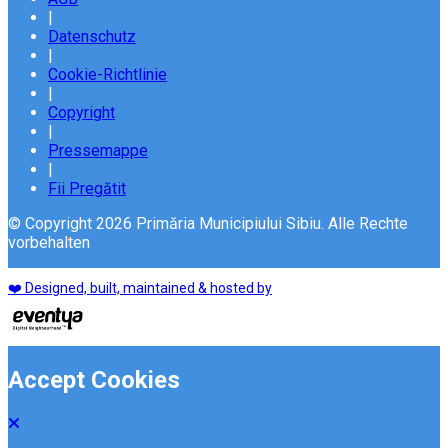
|
Datenschutz
|
Cookie-Richtlinie
|
Copyright
|
Pressemappe
|
Fii Pregătit
© Copyright 2026 Primăria Municipiului Sibiu. Alle Rechte
vorbehalten
❤️ Designed, built, maintained & hosted by
Accept Cookies