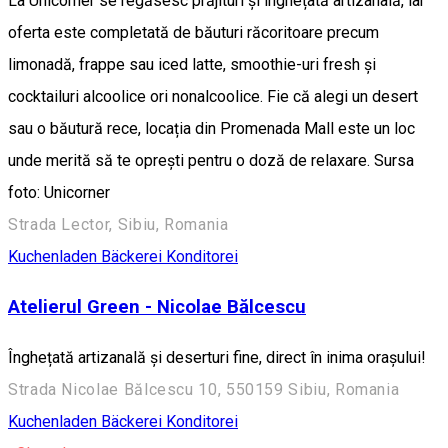
La Unicorner se regăsesc prăjituri și înghețată artizanală, iar
oferta este completată de băuturi răcoritoare precum
limonadă, frappe sau iced latte, smoothie-uri fresh și
cocktailuri alcoolice ori nonalcoolice. Fie că alegi un desert
sau o băutură rece, locația din Promenada Mall este un loc
unde merită să te oprești pentru o doză de relaxare. Sursa
foto: Unicorner
Strada Lector, Sibiu, Romania
Kuchenladen Bäckerei Konditorei
Atelierul Green - Nicolae Bălcescu
Înghețată artizanală și deserturi fine, direct în inima orașului!
Strada Nicolae Bălcescu 10, 550159 Sibiu, Romania
Kuchenladen Bäckerei Konditorei