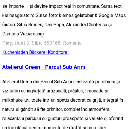
se împarte — și devine impact real în comunitate. Sursa text:
kleinesgelato.ro Surse foto: kleines.gelatobar & Google Maps
(autori: Sibiu Reisen, Dan Popa, Alexandra Chirițescu și
Damaris Vulpareanu)
Piața Huet 3, Sibiu 550168, Romania
Kuchenladen Bäckerei Konditorei
Atelierul Green - Parcul Sub Arini
Atelierul Green din Parcul Sub Arini îi așteaptă pe sibieni și
vizitatori cu înghețată artizanală, prăjituri, limonade și
milkshake-uri, toate într-un spațiu decorat cu grijă, integrat în
natură și gândit să fie primitor, completând atmosfera
relaxantă a parcului cu gusturi proaspete și variate și oferind
un loc plăcut pentru momente de răsfăț și timp liber.