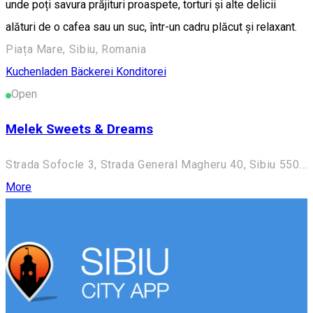
unde poți savura prăjituri proaspete, torturi și alte delicii
alături de o cafea sau un suc, într-un cadru plăcut și relaxant.
Piața Mare, Sibiu, Romania
Kuchenladen Bäckerei Konditorei
Open
Melek Sweets & Dreams
Strada Sofocle 3, Strada General Magheru 40, Sibiu 550094, Romania
More