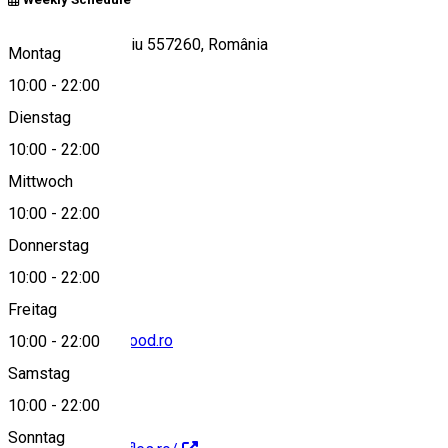
Strada Lector, Sibiu 557260, România
Montag
10:00
-
22:00
Dienstag
View on map
10:00
-
22:00
Mittwoch
10:00
-
22:00
0749274306
Donnerstag
10:00
-
22:00
Freitag
contact@loveforfood.ro
10:00
-
22:00
Samstag
10:00
-
22:00
Sonntag