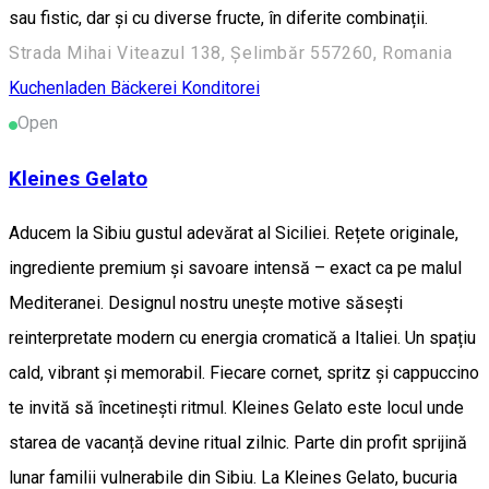
sau fistic, dar și cu diverse fructe, în diferite combinații.
Strada Mihai Viteazul 138, Șelimbăr 557260, Romania
Kuchenladen Bäckerei Konditorei
Open
Kleines Gelato
Aducem la Sibiu gustul adevărat al Siciliei. Rețete originale,
ingrediente premium și savoare intensă – exact ca pe malul
Mediteranei. Designul nostru unește motive săsești
reinterpretate modern cu energia cromatică a Italiei. Un spațiu
cald, vibrant și memorabil. Fiecare cornet, spritz și cappuccino
te invită să încetinești ritmul. Kleines Gelato este locul unde
starea de vacanță devine ritual zilnic. Parte din profit sprijină
lunar familii vulnerabile din Sibiu. La Kleines Gelato, bucuria