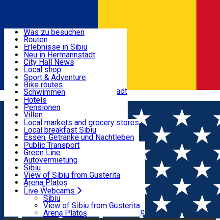
Entdecke
Was zu besuchen
Routen
Nützliche informationen
Erlebnisse in Sibiu
Podcast
Neu in Hermannstadt
Kultur
City Hall News
Aktivitäten & Abenteuer
Museen
Local shop
Kirchen
Sibiu Handwerker
Sport & Adventure
Parks, Zoo
Sibiul Verde
Bike routes
Unterkunft
Im Umkreis von Hermannstadt
Public services
Schwimmen
Română
Bildung
Reiten
Hotels
Wie komme ich nach Sibiu?
Fitnessstudio
Pensionen
Essen, Getränke & Nachtleben
Touristeninfo
Loc de joacă indoor
Villen
Reiseführer
Loc de joacă outdoor
Hostels
Local markets and grocery stores
Guided tours
Ski
Motels
Local breakfast Sibiu
Transport & Parken
Local publication
Eislaufen
Camping
Essen, Getränke und Nachtleben
Schönheitssalon
Yoga
Zimmer zu vermieten
Pizza
Public Transport
Wohnungen
Fast Food
Green Line
Live Webcams
Unterkunft außerhalb von Sibiu
Kaffeestube
Autovermietung
Konditorei
Fahrad verleih
Sibiu
Pub, Bar
Scooter rentals
View of Sibiu from Gusterita
Nachtclubs
Taxi
Arena Platoș
Bäckerei
Ride Sharing
Live Webcams
Home
Kuchenladen Bäckerei Konditorei
Famous
Park-Tickets
Sibiu
Parkplätze
View of Sibiu from Gusterita
Waffles (Promenada)
Ladestationen für Elektrofahrzeuge
Arena Platoș