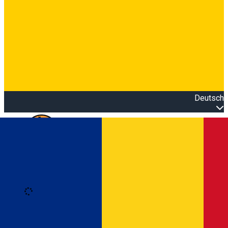
Deutsch
Open main menu
Loading
Anmeldung
Anmelden