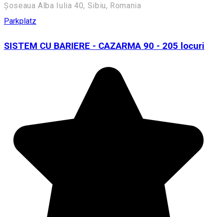
Șoseaua Alba Iulia 40, Sibiu, Romania
Parkplatz
SISTEM CU BARIERE - CAZARMA 90 - 205 locuri