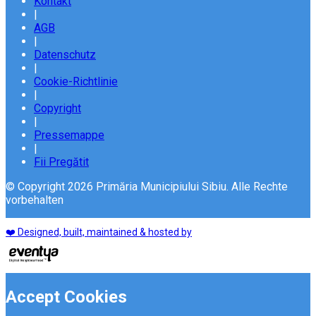
Kontakt
|
AGB
|
Datenschutz
|
Cookie-Richtlinie
|
Copyright
|
Pressemappe
|
Fii Pregătit
© Copyright 2026 Primăria Municipiului Sibiu. Alle Rechte
vorbehalten
❤️ Designed, built, maintained & hosted by
Accept Cookies