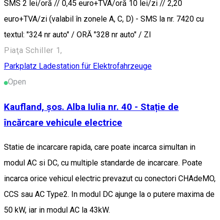
SMS 2 lei/oră // 0,45 euro+TVA/oră 10 lei/zi // 2,20
euro+TVA/zi (valabil în zonele A, C, D) - SMS la nr. 7420 cu
textul: "324 nr auto" / ORĂ "328 nr auto" / ZI
Piaţa Schiller 1,
Parkplatz
Ladestation für Elektrofahrzeuge
Open
Kaufland, șos. Alba Iulia nr. 40 - Stație de
încărcare vehicule electrice
Statie de incarcare rapida, care poate incarca simultan in
modul AC si DC, cu multiple standarde de incarcare. Poate
incarca orice vehicul electric prevazut cu conectori CHAdeMO,
CCS sau AC Type2. In modul DC ajunge la o putere maxima de
50 kW, iar in modul AC la 43kW.