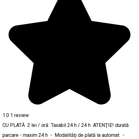
1.0
1 review
CU PLATĂ 2 lei / oră Taxabil 24 h / 24 h ATENŢIE! durată
parcare - maxim 24 h - Modalităţi de plată la automat: -