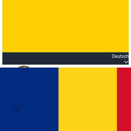
Deutsch
Open main menu
Loading
Anmeldung
Anmelden