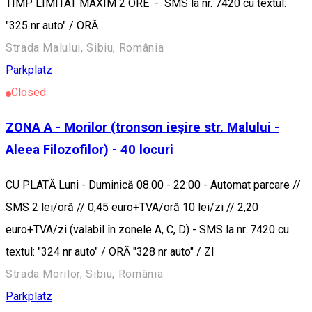
TIMP LIMITAT MAXIM 2 ORE - SMS la nr. 7420 cu textul:
"325 nr auto" / ORĂ
Strada Malului, Sibiu, România
Parkplatz
Closed
ZONA A - Morilor (tronson ieşire str. Malului -
Aleea Filozofilor) - 40 locuri
CU PLATĂ Luni - Duminică 08.00 - 22:00 - Automat parcare //
SMS 2 lei/oră // 0,45 euro+TVA/oră 10 lei/zi // 2,20
euro+TVA/zi (valabil în zonele A, C, D) - SMS la nr. 7420 cu
textul: "324 nr auto" / ORĂ "328 nr auto" / ZI
Strada Morilor, Sibiu, România
Parkplatz