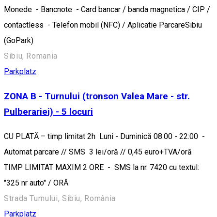
Monede - Bancnote - Card bancar / banda magnetica / CIP /
contactless - Telefon mobil (NFC) / Aplicatie ParcareSibiu
(GoPark)
Sibiu, Romania
Parkplatz
ZONA B - Turnului (tronson Valea Mare - str.
Pulberariei) - 5 locuri
CU PLATĂ – timp limitat 2h Luni - Duminică 08.00 - 22:00 -
Automat parcare // SMS 3 lei/oră // 0,45 euro+TVA/oră
TIMP LIMITAT MAXIM 2 ORE - SMS la nr. 7420 cu textul:
"325 nr auto" / ORĂ
Strada Turnului, Sibiu, România
Parkplatz