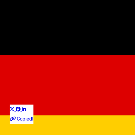
Parcare - Rotarilor
Parkplatz
Distribuie
Copied!
Strada Rotarilor,