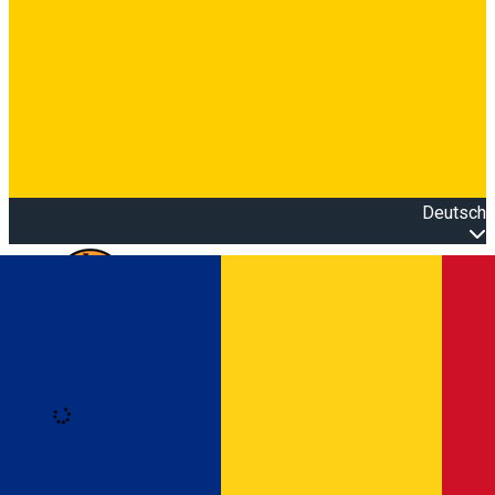
Deutsch
Open main menu
Loading
Anmeldung
Anmelden