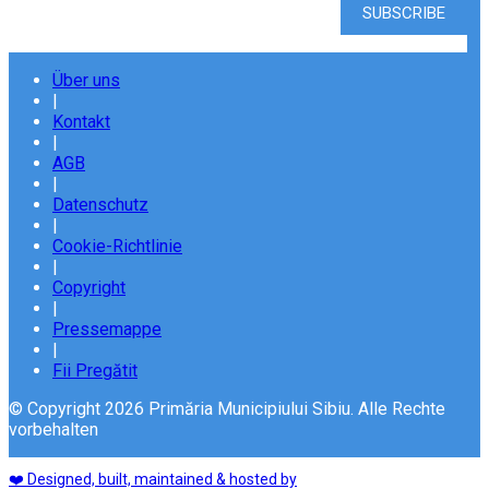
Über uns
|
Kontakt
|
AGB
|
Datenschutz
|
Cookie-Richtlinie
|
Copyright
|
Pressemappe
|
Fii Pregătit
© Copyright 2026 Primăria Municipiului Sibiu. Alle Rechte
vorbehalten
❤️ Designed, built, maintained & hosted by