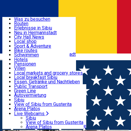
Entdecke
Was zu besuchen
Routen
Nützliche informationen
Erlebnisse in Sibiu
Podcast
Neu in Hermannstadt
Kultur
City Hall News
Aktivitäten & Abenteuer
Museen
Local shop
Kirchen
Sibiu Handwerker
Sport & Adventure
Parks, Zoo
Sibiul Verde
Bike routes
Unterkunft
Im Umkreis von Hermannstadt
Public services
Schwimmen
Română
Bildung
Reiten
Hotels
Wie komme ich nach Sibiu?
Fitnessstudio
Pensionen
Essen, Getränke & Nachtleben
Touristeninfo
Loc de joacă indoor
Villen
Reiseführer
Loc de joacă outdoor
Hostels
Local markets and grocery stores
Guided tours
Ski
Motels
Local breakfast Sibiu
Transport & Parken
Local publication
Eislaufen
Camping
Essen, Getränke und Nachtleben
Schönheitssalon
Yoga
Zimmer zu vermieten
Pizza
Public Transport
Wohnungen
Fast Food
Green Line
Live Webcams
Unterkunft außerhalb von Sibiu
Kaffeestube
Autovermietung
Konditorei
Fahrad verleih
Sibiu
Pub, Bar
Scooter rentals
View of Sibiu from Gusterita
Nachtclubs
Taxi
Arena Platoș
Bäckerei
Ride Sharing
Live Webcams
Home
Motorradparkplatz
Parcare str. Gheorghe Lazar -
Park-Tickets
Sibiu
Parkplätze
View of Sibiu from Gusterita
6 locuri
Ladestationen für Elektrofahrzeuge
Arena Platoș