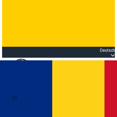
Deutsch
Open main menu
Loading
Anmeldung
Anmelden