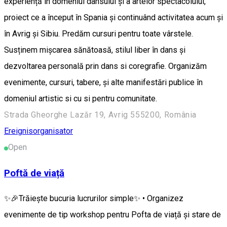
experiență în domeniul dansului și a artelor spectacolului,
proiect ce a început în Spania și continuând activitatea acum și
în Avrig și Sibiu. Predăm cursuri pentru toate vârstele.
Susținem mișcarea sănătoasă, stilul liber în dans și
dezvoltarea personală prin dans si coregrafie. Organizăm
evenimente, cursuri, tabere, și alte manifestări publice în
domeniul artistic si cu si pentru comunitate.
Strada Gheorghe Lazăr 19, Avrig 555200, România
Ereignisorganisator
Open
Poftă de viață
✨🎉Trăiește bucuria lucrurilor simple✨ • Organizez
evenimente de tip workshop pentru Pofta de viață și stare de