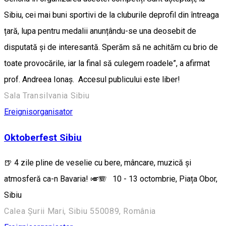
Sibiu, cei mai buni sportivi de la cluburile deprofil din întreaga
țară, lupa pentru medalii anunțându-se una deosebit de
disputată și de interesantă. Sperăm să ne achităm cu brio de
toate provocările, iar la final să culegem roadele”, a afirmat
prof. Andreea Ionaș. Accesul publicului este liber!
Sala Transilvania Sibiu
Ereignisorganisator
Oktoberfest Sibiu
🍺 4 zile pline de veselie cu bere, mâncare, muzică și
atmosferă ca-n Bavaria! 🎺🪗 10 - 13 octombrie, Piața Obor,
Sibiu
Calea Șurii Mari, Sibiu 550089, România