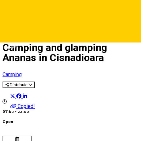
Camping and glamping
Deutsch
Ananas in Cisnadioara
Camping
Distribuie
Copied!
07:00 - 23:00
Open