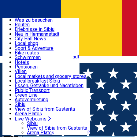
Entdecke
Was zu besuchen
Routen
Nützliche informationen
Erlebnisse in Sibiu
Podcast
Neu in Hermannstadt
Kultur
City Hall News
Aktivitäten & Abenteuer
Museen
Local shop
Kirchen
Sibiu Handwerker
Sport & Adventure
Parks, Zoo
Sibiul Verde
Bike routes
Unterkunft
Im Umkreis von Hermannstadt
Public services
Schwimmen
Română
Bildung
Reiten
Hotels
Wie komme ich nach Sibiu?
Fitnessstudio
Pensionen
Essen, Getränke & Nachtleben
Touristeninfo
Loc de joacă indoor
Villen
Reiseführer
Loc de joacă outdoor
Hostels
Local markets and grocery stores
Guided tours
Ski
Motels
Local breakfast Sibiu
Transport & Parken
Local publication
Eislaufen
Camping
Essen, Getränke und Nachtleben
Schönheitssalon
Yoga
Zimmer zu vermieten
Pizza
Public Transport
Wohnungen
Fast Food
Green Line
Live Webcams
Unterkunft außerhalb von Sibiu
Kaffeestube
Autovermietung
Konditorei
Fahrad verleih
Sibiu
Pub, Bar
Scooter rentals
View of Sibiu from Gusterita
Nachtclubs
Taxi
Arena Platoș
Bäckerei
Ride Sharing
Live Webcams
Home
Camping
Camping and glamping Ananas in
Park-Tickets
Sibiu
Parkplätze
View of Sibiu from Gusterita
Cisnadioara
Ladestationen für Elektrofahrzeuge
Arena Platoș