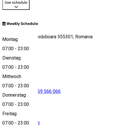
See schedule
Weekly Schedule
Strada Pinului, Cisnădioara 555301, Romania
Montag
07:00
-
23:00
Dienstag
View on map
07:00
-
23:00
Mittwoch
07:00
-
23:00
0741746689
•
0269 566 066
Donnerstag
07:00
-
23:00
Freitag
info@ananas7b.de
07:00
-
23:00