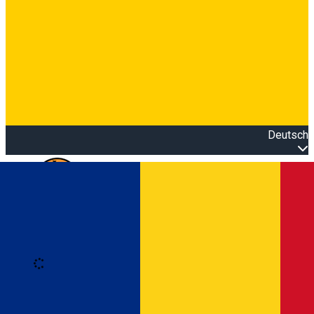
Deutsch
Open main menu
Loading
Anmeldung
Anmelden