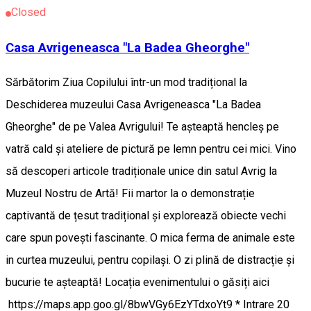
Closed
Casa Avrigeneasca "La Badea Gheorghe"
Sărbătorim Ziua Copilului într-un mod tradițional la
Deschiderea muzeului Casa Avrigeneasca "La Badea
Gheorghe" de pe Valea Avrigului! Te așteaptă hencleș pe
vatră cald și ateliere de pictură pe lemn pentru cei mici. Vino
să descoperi articole tradiționale unice din satul Avrig la
Muzeul Nostru de Artă! Fii martor la o demonstrație
captivantă de țesut tradițional și explorează obiecte vechi
care spun povești fascinante. O mica ferma de animale este
in curtea muzeului, pentru copilași. O zi plină de distracție și
bucurie te așteaptă! Locația evenimentului o găsiți aici
https://maps.app.goo.gl/8bwVGy6EzYTdxoYt9 * Intrare 20