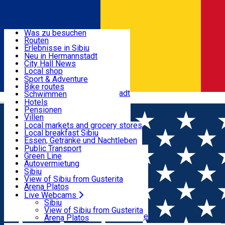
Entdecke
Was zu besuchen
Routen
Nützliche informationen
Erlebnisse in Sibiu
Podcast
Neu in Hermannstadt
Kultur
City Hall News
Aktivitäten & Abenteuer
Museen
Local shop
Kirchen
Sibiu Handwerker
Sport & Adventure
Parks, Zoo
Sibiul Verde
Bike routes
Unterkunft
Im Umkreis von Hermannstadt
Public services
Schwimmen
Română
Bildung
Reiten
Hotels
Wie komme ich nach Sibiu?
Fitnessstudio
Pensionen
Essen, Getränke & Nachtleben
Touristeninfo
Loc de joacă indoor
Villen
Reiseführer
Loc de joacă outdoor
Hostels
Local markets and grocery stores
Guided tours
Ski
Motels
Local breakfast Sibiu
Transport & Parken
Local publication
Eislaufen
Camping
Essen, Getränke und Nachtleben
Schönheitssalon
Yoga
Zimmer zu vermieten
Pizza
Public Transport
Wohnungen
Fast Food
Green Line
Live Webcams
Unterkunft außerhalb von Sibiu
Kaffeestube
Autovermietung
Konditorei
Fahrad verleih
Sibiu
Pub, Bar
Scooter rentals
View of Sibiu from Gusterita
Nachtclubs
Taxi
Arena Platoș
Bäckerei
Ride Sharing
Live Webcams
Home
Places
Pensiunea "Casa cu Povești" Râu
Park-Tickets
Sibiu
Parkplätze
View of Sibiu from Gusterita
Sadului
Ladestationen für Elektrofahrzeuge
Arena Platoș