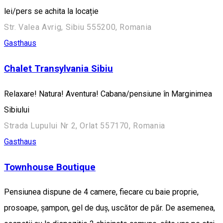
lei/pers se achita la locație
Str. Valea Avrig, Sibiu 555200, Romania
Gasthaus
Chalet Transylvania Sibiu
Relaxare! Natura! Aventura! Cabana/pensiune în Marginimea
Sibiului
Strada Lupului Nr 2, Orlat 557170, Romania
Gasthaus
Townhouse Boutique
Pensiunea dispune de 4 camere, fiecare cu baie proprie,
prosoape, șampon, gel de duș, uscător de păr. De asemenea,