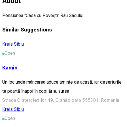
About
Pensiunea "Casa cu Povești" Râu Sadului
Similar Suggestions
Kreis Sibiu
Open
Kamin
Un loc unde mâncarea aduce aminte de acasă, iar deserturile
te poartă înapoi în copilărie. sursa
Strada Cistercienilor 49, Cisnădioara 555301, Romania
Kreis Sibiu
Open