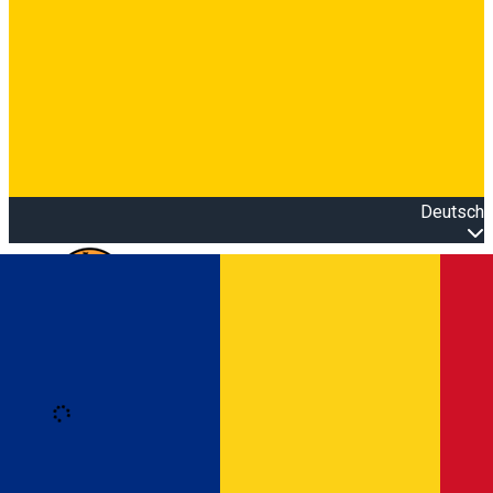
Deutsch
Open main menu
Loading
Anmeldung
Anmelden