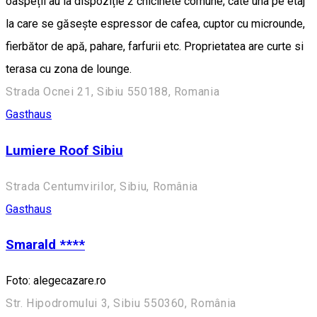
oaspeții au la dispoziție 2 chicinete comune, câte una pe etaj
la care se găsește espressor de cafea, cuptor cu microunde,
fierbător de apă, pahare, farfurii etc. Proprietatea are curte si
terasa cu zona de lounge.
Strada Ocnei 21, Sibiu 550188, Romania
Gasthaus
Lumiere Roof Sibiu
Strada Centumvirilor, Sibiu, România
Gasthaus
Smarald ****
Foto: alegecazare.ro
Str. Hipodromului 3, Sibiu 550360, România