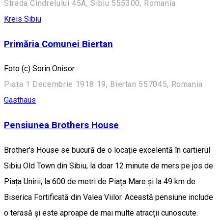
Strada Cindrelului 45A, Sibiu 555300, Romania
Kreis Sibiu
Primăria Comunei Biertan
Foto (c) Sorin Onisor
Piața 1 Decembrie 1918 19, Biertan 557045, Romania
Gasthaus
Pensiunea Brothers House
Brother's House se bucură de o locație excelentă în cartierul
Sibiu Old Town din Sibiu, la doar 12 minute de mers pe jos de
Piața Unirii, la 600 de metri de Piața Mare și la 49 km de
Biserica Fortificată din Valea Viilor. Această pensiune include
o terasă și este aproape de mai multe atracții cunoscute.