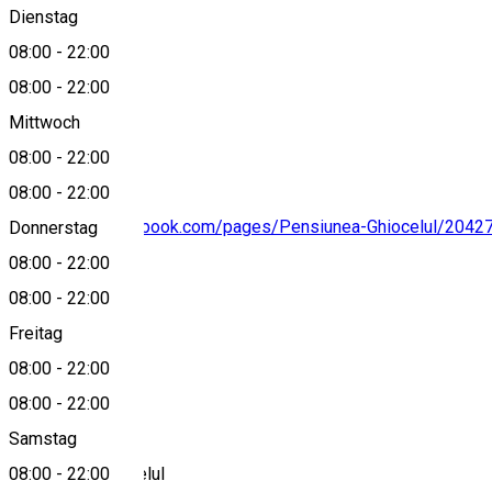
Dienstag
08:00
-
22:00
08:00
-
22:00
0744391877
Mittwoch
08:00
-
22:00
08:00
-
22:00
https://www.facebook.com/pages/Pensiunea-Ghiocelul/204
Donnerstag
08:00
-
22:00
08:00
-
22:00
Freitag
0744391877
08:00
-
22:00
About
08:00
-
22:00
Samstag
08:00
-
22:00
Pensiunea Ghiocelul