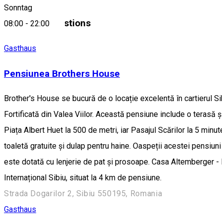
Sonntag
Similar Suggestions
08:00
-
22:00
Gasthaus
Pensiunea Brothers House
Brother's House se bucură de o locație excelentă în cartierul Si
Fortificată din Valea Viilor. Această pensiune include o terasă ș
Piața Albert Huet la 500 de metri, iar Pasajul Scărilor la 5 minut
toaletă gratuite și dulap pentru haine. Oaspeții acestei pensiun
este dotată cu lenjerie de pat și prosoape. Casa Altemberger - 
Internațional Sibiu, situat la 4 km de pensiune.
Strada Dogarilor 2, Sibiu 550195, Romania
Gasthaus