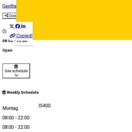
Gasthaus
Distribuie
Copied!
08:00 - 22:00
Deutsch
Open
See schedule
Weekly Schedule
Avrig, Romania, 605400
Montag
08:00
-
22:00
08:00
-
22:00
View on map