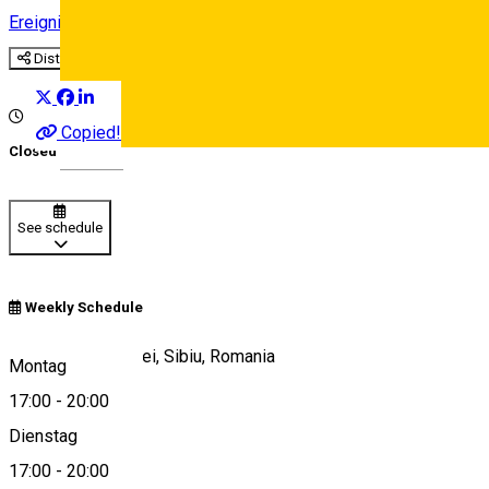
Ereignisorganisator
Sport und Abenteuer
Distribuie
Copied!
Closed
Deutsch
See schedule
Weekly Schedule
Bulevardul Victoriei, Sibiu, Romania
Montag
17:00
-
20:00
Dienstag
View on map
17:00
-
20:00