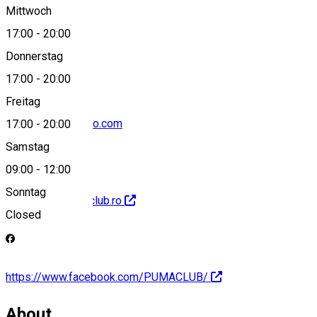
Mittwoch
17:00
-
20:00
0741996324
Donnerstag
17:00
-
20:00
Freitag
cipi_banea@yahoo.com
17:00
-
20:00
Samstag
09:00
-
12:00
Sonntag
http://www.pumaclub.ro
Closed
https://www.facebook.com/PUMACLUB/
About