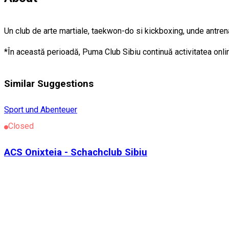
Un club de arte martiale, taekwon-do si kickboxing, unde antren
*În această perioadă, Puma Club Sibiu continuă activitatea onl
Similar Suggestions
Sport und Abenteuer
Closed
ACS Onixteia - Schachclub Sibiu