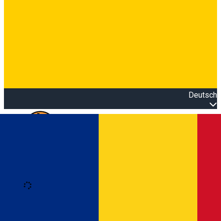
Deutsch
Open main menu
Loading
Anmeldung
Anmelden