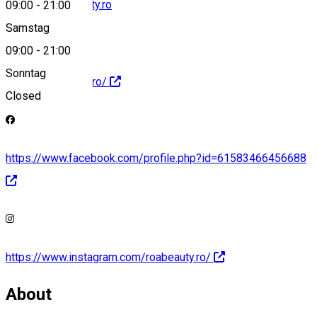
contact@roabeauty.ro
09:00
-
21:00
Samstag
09:00
-
21:00
Sonntag
https://roabeauty.ro/
Closed
https://www.facebook.com/profile.php?id=61583466456688
https://www.instagram.com/roabeauty.ro/
About