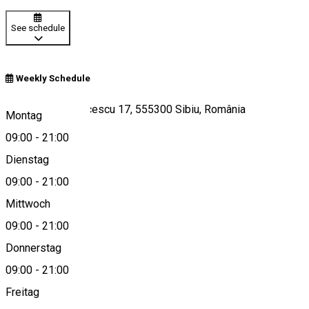
See schedule
Weekly Schedule
Strada Octav Doicescu 17, 555300 Sibiu, România
Montag
09:00
-
21:00
Dienstag
View on map
09:00
-
21:00
Mittwoch
09:00
-
21:00
0750429971
Donnerstag
09:00
-
21:00
Freitag