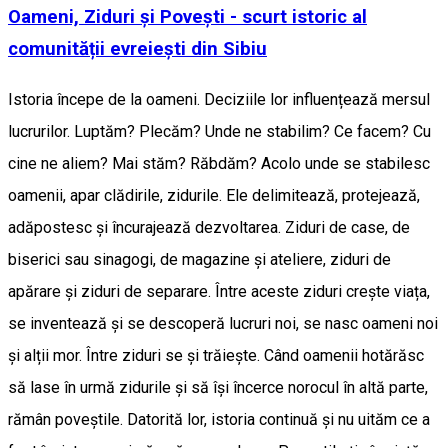
Oameni, Ziduri și Povești - scurt istoric al
comunității evreiești din Sibiu
Istoria începe de la oameni. Deciziile lor influențează mersul
lucrurilor. Luptăm? Plecăm? Unde ne stabilim? Ce facem? Cu
cine ne aliem? Mai stăm? Răbdăm? Acolo unde se stabilesc
oamenii, apar clădirile, zidurile. Ele delimitează, protejează,
adăpostesc și încurajează dezvoltarea. Ziduri de case, de
biserici sau sinagogi, de magazine și ateliere, ziduri de
apărare și ziduri de separare. Între aceste ziduri crește viața,
se inventează și se descoperă lucruri noi, se nasc oameni noi
și alții mor. Între ziduri se și trăiește. Când oamenii hotărăsc
să lase în urmă zidurile și să își încerce norocul în altă parte,
rămân poveștile. Datorită lor, istoria continuă și nu uităm ce a