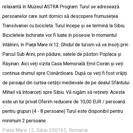
relaxantă în Muzeul ASTRA Program: Turul se adresează
persoanelor care sunt dornici să descopere frumusețea
Transilvaniei cu bicicleta. Turul începe și se termină la Sibiu.
Bicicletele închiriate vor fi luate în posesie în momentul
întâlnirii, în Piața Mare nr.12. Ghidul de turism vă va însoți prin
Parcul Sub Arini, prin pădure, satele de păstori Poplaca și
Rășinari. Aici veți vizita Casa Memorială Emil Cioran și veți
continua drumul spre Cisnărdioara. După ce veți fi fost vrăjiți
de peisajul din curtea cetății medievale de pe dealul Sfântului
Mihail vă întoarceți spre Sibiu. Vă rugăm să rețineți: Acesta
este un tur privat Oferim reducere de 10,00 EUR / persoană
pentru grupuri (4 - 8 persoane) Turul este disponibil pentru
minimum 2 persoane
Piața Mare 12, Sibiu 550163, Romania