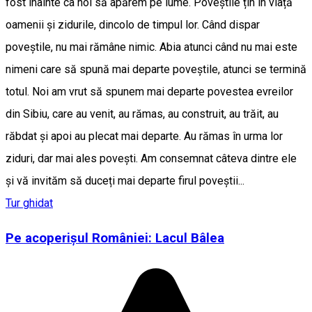
fost înainte ca noi să apărem pe lume. Poveștile țin în viață
oamenii și zidurile, dincolo de timpul lor. Când dispar
poveștile, nu mai rămâne nimic. Abia atunci când nu mai este
nimeni care să spună mai departe poveștile, atunci se termină
totul. Noi am vrut să spunem mai departe povestea evreilor
din Sibiu, care au venit, au rămas, au construit, au trăit, au
răbdat și apoi au plecat mai departe. Au rămas în urma lor
ziduri, dar mai ales povești. Am consemnat câteva dintre ele
și vă invităm să duceți mai departe firul poveștii...
Tur ghidat
Pe acoperișul României: Lacul Bâlea