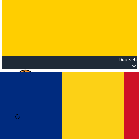
Deutsch
Open main menu
Loading
Anmeldung
Anmelden