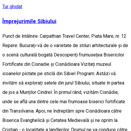
Tur ghidat
Împrejurimile Sibiului
Punct de întâlnire: Carpathian Travel Center; Piata Mare, nr. 12
Repere: Bucurați-vă de o varietate de stiluri arhitecturale și de
o scenă culturală bogată Descoperiți frumusețea Bisericilor
Fortificate din Cisnadie și Cisnădioara Vizitați muzeul
icoanelor pictate pe sticlă din Sibiel Program: Astăzi vă
invităm să explorați satele din jurul Sibiului, situate în partea
de jos a Munților Cindrel. În primul rând, vizităm Cisnădie,
unde se află una dintre cele mai frumoase biserici fortificate
din Transilvania. Apoi, ne îndreptăm spre Cisnădioara către
Biserica Evanghelică și Cetatea Medievală și ne oprim la
Cristian - o localitate a landlerilor. Drumul ne va conduce către