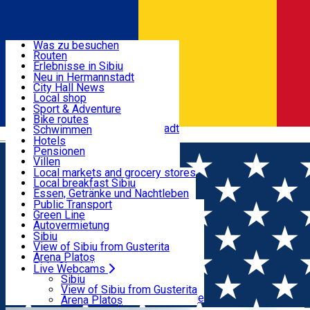
Entdecke
Was zu besuchen
Routen
Nützliche informationen
Erlebnisse in Sibiu
Podcast
Neu in Hermannstadt
Kultur
City Hall News
Aktivitäten & Abenteuer
Museen
Local shop
Kirchen
Sibiu Handwerker
Sport & Adventure
Parks, Zoo
Sibiul Verde
Bike routes
Unterkunft
Im Umkreis von Hermannstadt
Public services
Schwimmen
Română
Bildung
Reiten
Hotels
Wie komme ich nach Sibiu?
Fitnessstudio
Pensionen
Essen, Getränke & Nachtleben
Touristeninfo
Loc de joacă indoor
Villen
Reiseführer
Loc de joacă outdoor
Hostels
Local markets and grocery stores
Guided tours
Ski
Motels
Local breakfast Sibiu
Transport & Parken
Local publication
Eislaufen
Camping
Essen, Getränke und Nachtleben
Schönheitssalon
Yoga
Zimmer zu vermieten
Pizza
Public Transport
Wohnungen
Fast Food
Green Line
Live Webcams
Unterkunft außerhalb von Sibiu
Kaffeestube
Autovermietung
Konditorei
Fahrad verleih
Sibiu
Pub, Bar
Scooter rentals
View of Sibiu from Gusterita
Nachtclubs
Taxi
Arena Platoș
Bäckerei
Ride Sharing
Live Webcams
Home
Tur ghidat
Excursie de o zi in Sibiu si
Park-Tickets
Sibiu
Parkplätze
View of Sibiu from Gusterita
imprejurimi
Ladestationen für Elektrofahrzeuge
Arena Platoș