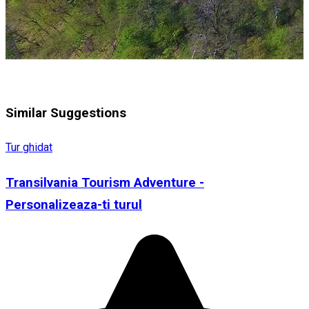
Similar Suggestions
Tur ghidat
Transilvania Tourism Adventure -
Personalizeaza-ti turul