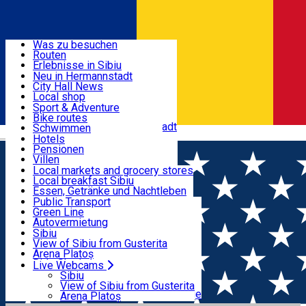
Entdecke
Was zu besuchen
Routen
Nützliche informationen
Erlebnisse in Sibiu
Podcast
Neu in Hermannstadt
Kultur
City Hall News
Aktivitäten & Abenteuer
Museen
Local shop
Kirchen
Sibiu Handwerker
Sport & Adventure
Parks, Zoo
Sibiul Verde
Bike routes
Unterkunft
Im Umkreis von Hermannstadt
Public services
Schwimmen
Română
Bildung
Reiten
Hotels
Wie komme ich nach Sibiu?
Fitnessstudio
Pensionen
Essen, Getränke & Nachtleben
Touristeninfo
Loc de joacă indoor
Villen
Reiseführer
Loc de joacă outdoor
Hostels
Local markets and grocery stores
Guided tours
Ski
Motels
Local breakfast Sibiu
Transport & Parken
Local publication
Eislaufen
Camping
Essen, Getränke und Nachtleben
Schönheitssalon
Yoga
Zimmer zu vermieten
Pizza
Public Transport
Wohnungen
Fast Food
Green Line
Live Webcams
Unterkunft außerhalb von Sibiu
Kaffeestube
Autovermietung
Konditorei
Fahrad verleih
Sibiu
Pub, Bar
Scooter rentals
View of Sibiu from Gusterita
Nachtclubs
Taxi
Arena Platoș
Bäckerei
Ride Sharing
Live Webcams
Home
Parking ticket spot
Automat parcare nr.28 -
Park-Tickets
Sibiu
Parkplätze
View of Sibiu from Gusterita
ZONA B
Ladestationen für Elektrofahrzeuge
Arena Platoș