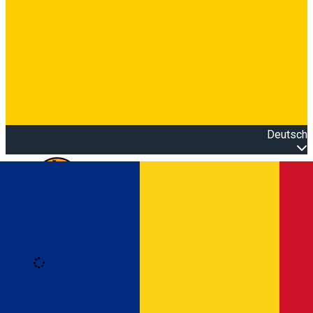
Deutsch
Open main menu
Loading
Anmeldung
Anmelden