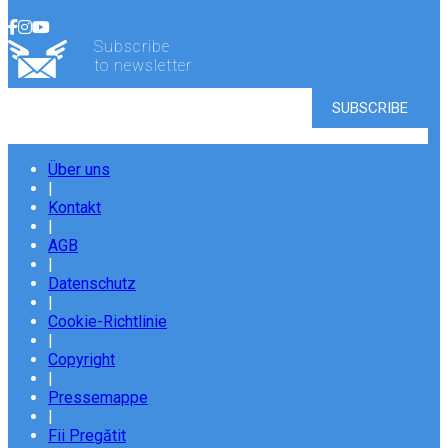
Subscribe
to newsletter
Über uns
|
Kontakt
|
AGB
|
Datenschutz
|
Cookie-Richtlinie
|
Copyright
|
Pressemappe
|
Fii Pregătit