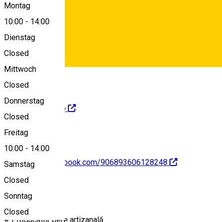
+40770197878
Montag
10:00
-
14:00
Dienstag
Closed
contact@beresibiu.ro
Mittwoch
Deutsch
Closed
Donnerstag
http://beresibiu.ro
Closed
Freitag
10:00
-
14:00
https://www.facebook.com/906893606128248
Samstag
Closed
About
Sonntag
Closed
# Producător bere artizanală