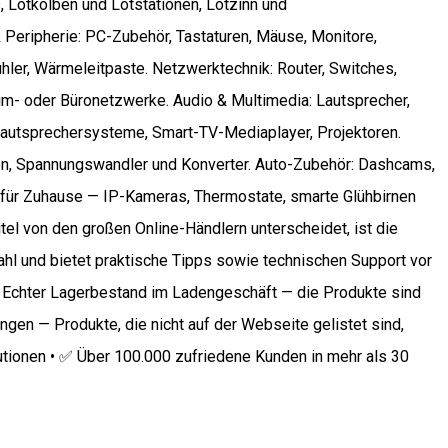
, Lötkolben und Lötstationen, Lötzinn und
& Peripherie: PC-Zubehör, Tastaturen, Mäuse, Monitore,
er, Wärmeleitpaste. Netzwerktechnik: Router, Switches,
- oder Büronetzwerke. Audio & Multimedia: Lautsprecher,
Lautsprechersysteme, Smart-TV-Mediaplayer, Projektoren.
en, Spannungswandler und Konverter. Auto-Zubehör: Dashcams,
te für Zuhause — IP-Kameras, Thermostate, smarte Glühbirnen
tel von den großen Online-Händlern unterscheidet, ist die
Wahl und bietet praktische Tipps sowie technischen Support vor
✅ Echter Lagerbestand im Ladengeschäft — die Produkte sind
gen — Produkte, die nicht auf der Webseite gelistet sind,
tutionen • ✅ Über 100.000 zufriedene Kunden in mehr als 30