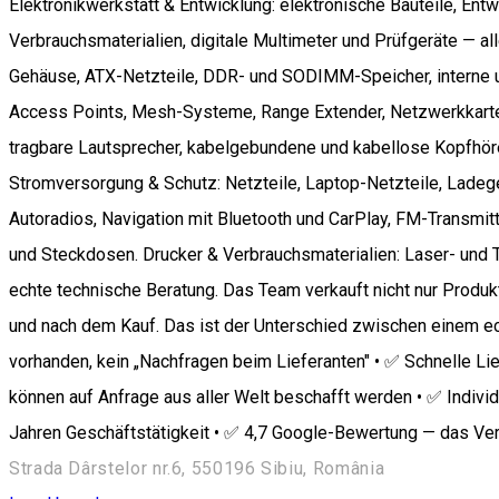
Elektronikwerkstatt & Entwicklung: elektronische Bauteile, Ent
Verbrauchsmaterialien, digitale Multimeter und Prüfgeräte — al
Gehäuse, ATX-Netzteile, DDR- und SODIMM-Speicher, interne u
Access Points, Mesh-Systeme, Range Extender, Netzwerkkarte
tragbare Lautsprecher, kabelgebundene und kabellose Kopfhör
Stromversorgung & Schutz: Netzteile, Laptop-Netzteile, Lade
Autoradios, Navigation mit Bluetooth und CarPlay, FM-Transmit
und Steckdosen. Drucker & Verbrauchsmaterialien: Laser- und Ti
echte technische Beratung. Das Team verkauft nicht nur Produkt
und nach dem Kauf. Das ist der Unterschied zwischen einem e
vorhanden, kein „Nachfragen beim Lieferanten" • ✅ Schnelle Li
können auf Anfrage aus aller Welt beschafft werden • ✅ Indivi
Jahren Geschäftstätigkeit • ✅ 4,7 Google-Bewertung — das Ver
Strada Dârstelor nr.6, 550196 Sibiu, România