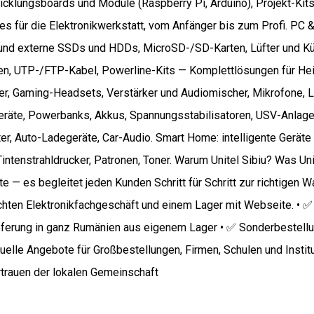
wicklungsboards und Module (Raspberry Pi, Arduino), Projekt-Kits
les für die Elektronikwerkstatt, vom Anfänger bis zum Profi. PC 
nd externe SSDs und HDDs, MicroSD-/SD-Karten, Lüfter und Kühl
n, UTP-/FTP-Kabel, Powerline-Kits — Komplettlösungen für Heim
er, Gaming-Headsets, Verstärker und Audiomischer, Mikrofone, 
geräte, Powerbanks, Akkus, Spannungsstabilisatoren, USV-Anlag
ter, Auto-Ladegeräte, Car-Audio. Smart Home: intelligente Gerä
ntenstrahldrucker, Patronen, Toner. Warum Unitel Sibiu? Was Uni
e — es begleitet jeden Kunden Schritt für Schritt zur richtigen 
chten Elektronikfachgeschäft und einem Lager mit Webseite. • 
eferung in ganz Rumänien aus eigenem Lager • ✅ Sonderbestellun
duelle Angebote für Großbestellungen, Firmen, Schulen und Insti
trauen der lokalen Gemeinschaft