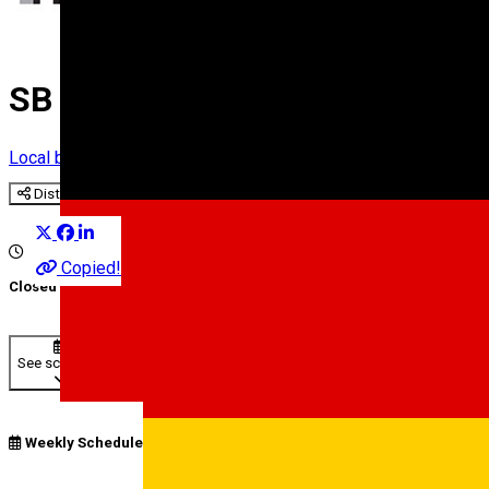
SB bere artizanala din Sibiu
Local brand
Distribuie
Copied!
Closed
See schedule
Weekly Schedule