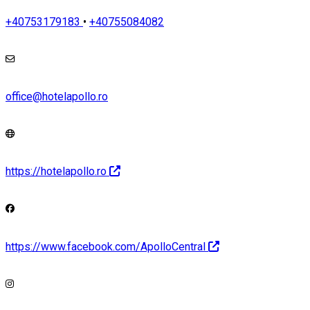
+40753179183
•
+40755084082
office@hotelapollo.ro
https://hotelapollo.ro
https://www.facebook.com/ApolloCentral